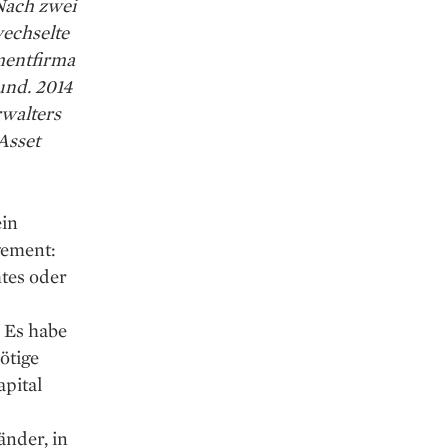
 Nach zwei
wechselte
mentfirma
und. 2014
walters
Asset
ein
gement:
htes oder
. Es habe
ötige
pital
nder, in