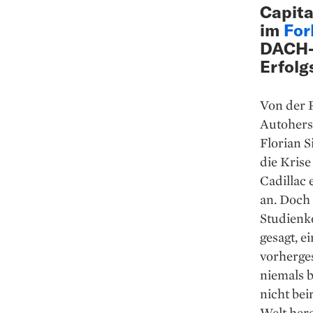
Capita
im
For
DACH-R
Erfolg
Von der 
Autoherst
Florian S
die Kris
Cadillac 
an. Doch
Studienko
gesagt, e
vorherge
niemals b
nicht bei
Welt here