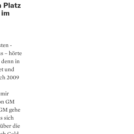
n Platz
 im
ten ­
s – hörte
, denn in
et und
ich 2009
 mir
von GM
 GM gehe
s sich
 über die
ich Gold