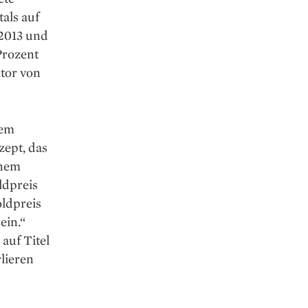
als auf
 2013 und
Prozent
tor von
dem
ept, das
inem
ldpreis
oldpreis
ein.“
auf Titel
rlieren