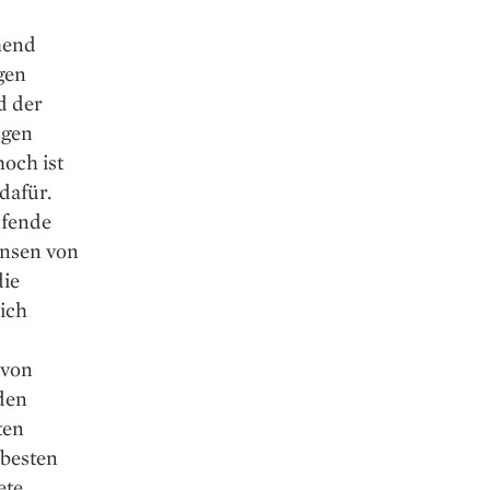
mend
gen
d der
ugen
hoch ist
dafür.
ufende
insen von
die
lich
 von
 den
ten
 besten
ete