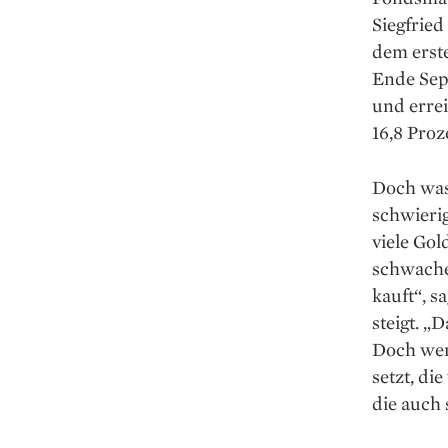
Siegfried
dem erst
Ende Sept
und erre
16,8 Pro
Doch was 
schwieri
viele Gol
schwachen
kauft“, s
steigt. „D
Doch wen
setzt, di
die auch 