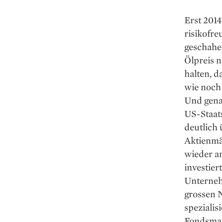
Erst 201
risikofre
geschahen
Ölpreis n
halten, d
wie noch 
Und genau
US-Staat
deutlich 
Aktienmär
wieder an
investier
Unternehm
grossen N
spezialis
Fondsman