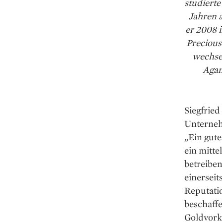
studierte
Jahren a
er 2008 
Precious
wechse
Agan
Siegfried
Unterneh
„Ein gute
ein mitt
betreiben
einerseit
Reputati
beschaffe
Goldvork