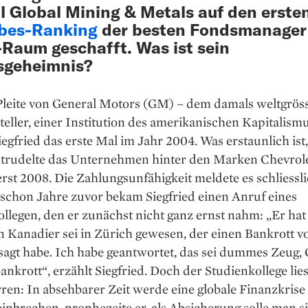
l Global Mining & Metals auf den erste
bes-Ranking
der besten Fondsmanager
aum geschafft. Was ist sein
sgeheimnis?
Pleite von General Motors (GM) – dem damals weltgröss
eller, einer Institution des amerikanischen Kapitalismu
iegfried das erste Mal im Jahr 2004. Was erstaunlich ist
e trudelte das Unternehmen hinter den Marken Chevrol
erst 2008. Die Zahlungsunfähigkeit meldete es schliessl
 schon Jahre zuvor bekam Siegfried einen Anruf eines
llegen, den er zunächst nicht ganz ernst nahm: „Er hat
in Kanadier sei in Zürich gewesen, der einen Bankrott 
sagt habe. Ich habe geantwortet, das sei dummes Zeug,
ankrott“, erzählt Siegfried. Doch der Studienkollege lies
rren: In absehbarer Zeit werde eine globale Finanzkrise
inbrechen, prophezeite er, als Absicherung solle man s