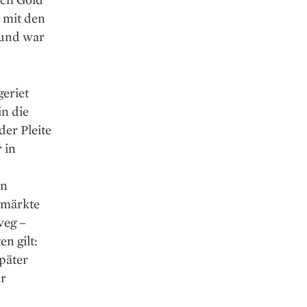
h mit den
 und war
geriet
in die
er Pleite
 in
en
enmärkte
weg –
en gilt:
päter
ur