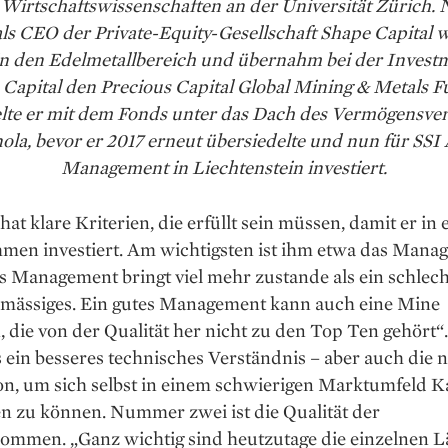
 Wirtschaftswissenschaften an der Universität Zürich.
ls CEO der Private-Equity-Gesellschaft Shape Capital 
in den Edelmetallbereich und übernahm bei der Invest
 Capital den Precious Capital Global Mining & Metals F
lte er mit dem Fonds unter das Dach des Vermögensver
ola, bevor er 2017 erneut übersiedelte und nun für SSI 
Management in Liechtenstein investiert.
 hat klare Kriterien, die erfüllt sein müssen, damit er in 
men investiert. Am wichtigsten ist ihm etwa das Mana
s Management bringt viel mehr zustande als ein schlec
elmässiges. Ein gutes Management kann auch eine Mine
, die von der Qualität her nicht zu den Top Ten gehört“
s ein besseres technisches Verständnis – aber auch die n
on, um sich selbst in einem schwierigen Marktumfeld Ka
n zu können. Nummer zwei ist die Qualität der
ommen. „Ganz wichtig sind heutzutage die einzelnen Lä