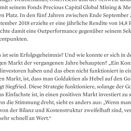
 mit seinem Fonds Precious Capital Global Mining & Met
en Platz. In den fünf Jahren zwischen Ende September
ember 2018 erzielte er eine jährliche Rendite von 14,8 
ichte damit eine Outperformance gegenüber seinem Sek
zentpunkten.
ist sein Erfolgsgeheimnis? Und wie konnte er sich in 
gen Markt der vergangenen Jahre behaupten? „Ein Konz
dinvestoren haben und das eben nicht funktioniert in e
 Markt, ist, dass man Gold­aktien als Hebel auf den Go
agt Siegfried. Diese Strategie funktioniere, solange der G
as Einfachste ist, in einen positiven Markt investiert zu s
n die Stimmung dreht, sieht es anders aus: „Wenn man 
e von der Bilanz und Kosten­struktur zweifelhaft sind, ve
sehr schnell an Wert.“