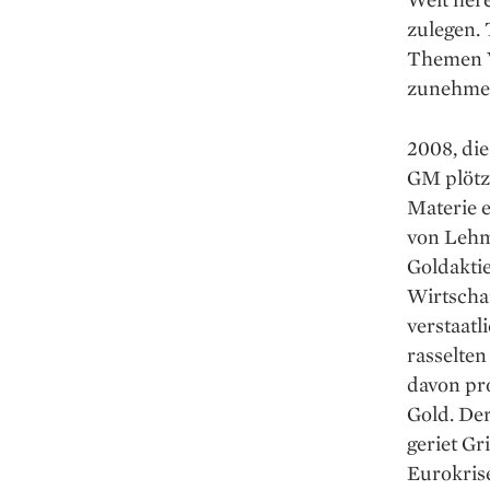
zulegen. 
Themen V
zunehmen
2008, die
GM plötzl
Materie e
von Lehma
Goldaktie
Wirtscha
verstaatl
rasselten
davon pro
Gold. Der
geriet Gr
Eurokrise