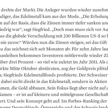
4 drehte der Markt. Die Anleger wurden wieder zuneh
udiger, das Edelmetall kam aus der Mode. „Die Erholun
 auf der Basis, dass die Zinsen immer tiefer sanken un
iedrig war“, sagt Siegfried. „Doch man muss sich vor A
ass die globale Verschuldung mit 230 Billionen US-$ so 
nie zuvor.“ Würden nun die Zinsen steigen, sei das Gift 
 das zeichnet sich seit Monaten ab: Für zehn Jahre la
sanleihen bekommen Investoren mittlerweile wieder Z
über drei Prozent – so viel wie zuletzt im Jahr 2011. Als 
kte Mitte Oktober abstürzten, zog der Goldpreis plötz
; Siegfrieds Edelmetallfonds profitierte. Der Schweizer
t dabei nicht direkt in das Edelmetall, sondern in Aktien
en, die Gold abbauen. Sein Fokus liegt aber nicht auf
amen – er ist auf kleinere und mittelgrosse Gesellschaf
iert. Und sein Konzept geht auf: Im Forbes-Ranking der
ager Deutschlands, Österreichs und der Schweiz land