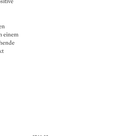
sitive
en
on einem
chende
kt