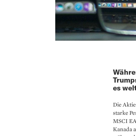
Währen
Trumps
es wel
Die Akti
starke P
MSCI EAF
Kanada ab