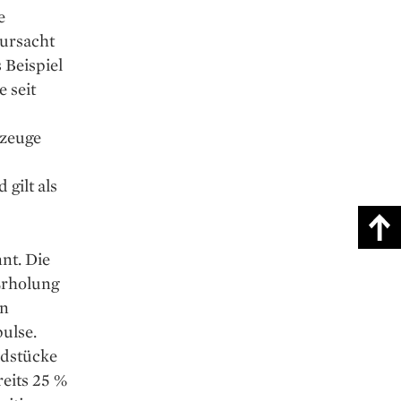
e
ursacht
 Beispiel
 seit
rzeuge
gilt als
nt. Die
Erholung
en
ulse.
ndstücke
reits 25 %