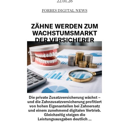
22.01.26
FORBES DIGITAL NEWS
ZÄHNE WERDEN ZUM
WACHSTUMSMARKT
DER VERSICHERER
Die private Zusatzversicherung wächst –
und die Zahnzusatzversicherung profitiert
von hohen Eigenanteilen bei Zahnersatz
und einem zunehmend digitalen Vertrieb.
Gleichzeitig steigen die
Leistungsausgaben deutlich …