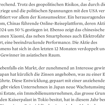
rechend. Trotz des geopolitischen Risikos, das durch di
riege und die politischen Spannungen mit den USA ver
fitiert vor allem der Konsumsektor. Ein herausragendes
com, Chinas führende Online-Reiseplattform, deren Aktie
24 um 50 % gestiegen ist. Ebenso zeigt das chinesische
men Xiaomi, das neben Smartphones auch Elektrofah
rt, eine beeindruckende Performance. Die Aktie des
ens hat sich in den letzten 12 Monaten verdoppelt und 
r Gewinner im asiatischen Raum.
 ebenfalls ein Markt, der zunehmend an Interesse gewin
apan hat kürzlich die Zinsen angehoben, was zu einer 
ührte. Diese Entwicklung, gepaart mit einer anziehend
n, gibt vielen Unternehmen in Japan neue Wachstumsimp
hi Estate, ein Immobilienunternehmen, das grosse Gru
en Kaiserpalast in Tokio besitzt, hat in diesem Jahr be