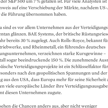
er S&P 500 um 7 % gefallen ist. Für viele Analysten ist 
inweis auf eine Verschiebung der Märkte, nachdem US-
g die Führung übernommen haben.
a sind es vor allem Unternehmen aus der Verteidigung
tan glänzen. BAE Systems, der britische Rüstungsriese
hr bereits 30 % zugelegt. Auch Rolls-Royce, bekannt fü
triebwerke, und Rheinmetall, ein führendes deutsches
gungsunternehmen, verzeichnen starke Kursgewinne –
all sogar beeindruckende 150 %. Die zunehmende Aus
äische Verteidigungsprojekte ist ein Schlüsselfaktor fü
Besonders nach den geopolitischen Spannungen und der
g aus den USA, dass Europa mehr für seine Sicherheit
ben viele europäische Länder ihre Verteidigungsausgabe
t diesen Unternehmen zugute.
sehen die Chancen anders aus, aber nicht weniger