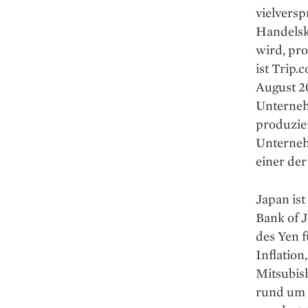
vielversp
Handelsk
wird, pro
ist Trip.
August 20
Unterneh
produzie
Unternehm
einer de
Japan ist
Bank of J
des Yen f
Inflatio
Mitsubis
rund um d