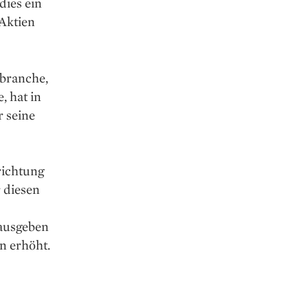
dies ein
Aktien
sbranche,
, hat in
r seine
richtung
r diesen
 ausgeben
n erhöht.