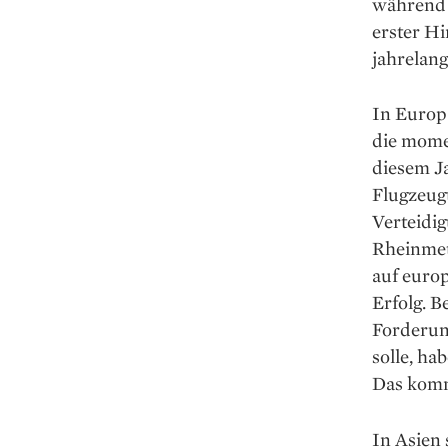
während d
erster H
jahrelan
In Europ
die momen
diesem Ja
Flugzeug
Verteidi
Rheinmet
auf europ
Erfolg. 
Forderun
solle, ha
Das komm
In Asien 