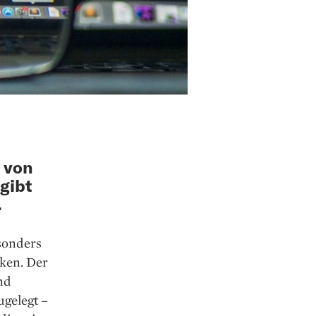
 von
gibt
.
sonders
cken. Der
nd
ugelegt –