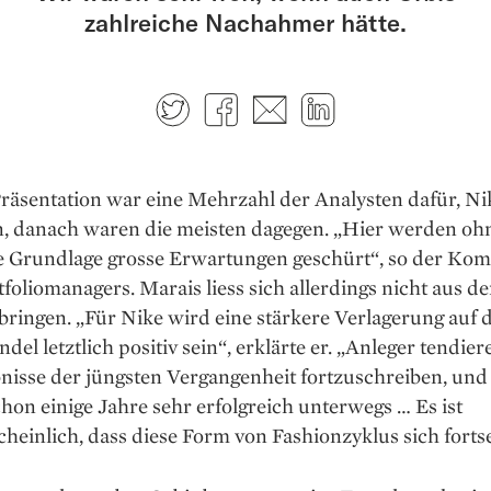
zahlreiche Nachahmer hätte.
Twitter
Facebook
E-mail
LinkedIn
Präsentation war eine Mehrzahl der Analysten dafür, Ni
n, danach waren die meisten dagegen. „Hier werden oh
e Grundlage grosse Erwartungen geschürt“, so der Ko
tfoliomanagers. Marais liess sich allerdings nicht aus d
ringen. „Für Nike wird eine stärkere Verlagerung auf 
del letztlich positiv sein“, erklärte er. „Anleger tendier
nisse der jüngsten Vergangenheit fortzuschreiben, und
chon einige Jahre sehr erfolgreich unterwegs … Es ist
einlich, dass diese Form von Fashionzyklus sich fortse