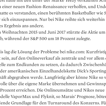
st hatte mit den unter der Marke Yeezy verkauften Sc
u einer neuen Fashion-­Renaissance verholfen, und Und
atte es verstanden, einen berühmten Basketballer wie 
 sich einzuspannen. Nur bei Nike reihte sich weiterhin 
s Ergebnis ans andere.
 Weihnachten 2015 und Juni 2017 stürzte die Aktie um 
ab, während der S&P 500 um 18 Prozent zulegte.
s lag die Lösung der Probleme bei nike.com: Kurzfrist
t sein, auf den Onlineverkauf als zentrale und vor allem 
telle zum Endkunden zu setzen, da dadurch Zwischenh
 der amerikanischen Einzelhandelskette Dick’s Sportin
äft abgegraben werde. Langfristig aber könne Nike so 
rolle über die eigene Marke übernehmen und Gewinns
0 Prozent erreichen. Die Onlineumsätze und Nikes neue
elle VaporMax und Flyknit, so Marais’ Prognose, böte
dende Grundlage für den Turnaround des Konzerns. Fü