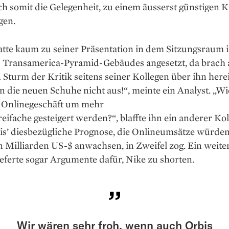
ch somit die Gelegenheit, zu einem äusserst günstigen 
gen.
atte kaum zu seiner Präsentation in dem Sitzungsraum i
s Transamerica-Pyra­mid-Gebäudes angesetzt, da brach
 Sturm der Kritik seitens seiner Kollegen über ihn here
n die neuen Schuhe nicht aus!“, meinte ein Analyst. „Wie
 Onlinegeschäft um mehr
reifache gesteigert werden?“, blaffte ihn ein anderer Kol
s’ diesbezügliche ­Prognose, die Onlineumsätze würden
n Milliarden US-$ anwachsen, in Zweifel zog. Ein weite
ieferte sogar Argumente dafür, Nike zu shorten.
Wir wären sehr froh, wenn auch Orbis