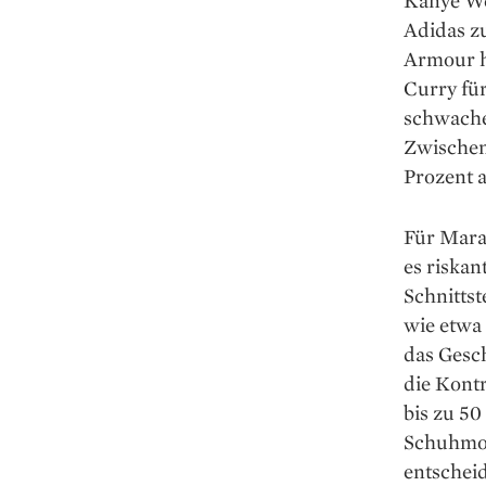
Kanye We
Adidas z
Armour h
Curry für
schwache
Zwischen
Prozent 
Für Marai
es riskan
Schnitts
wie etwa
das Gesch
die Kont
bis zu 5
Schuhmod
entschei