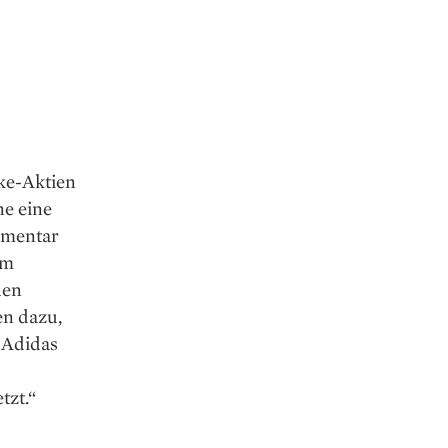
ke-Aktien
ne eine
mmentar
em
den
en dazu,
 Adidas
tzt.“