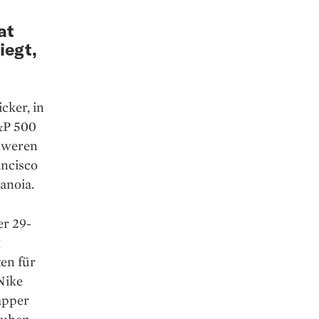
at
iegt,
cker, in
S&P 500
chweren
ncisco
ranoia.
er 29-
k
en für
Nike
apper