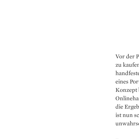
Vor der 
zu kaufe
handfest
eines Por
Konzept b
Onlinehan
die Ergeb
ist nun s
unwahrsch