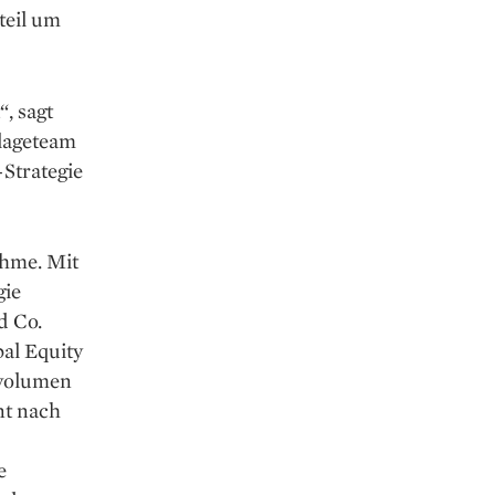
teil um
“, sagt
nlageteam
-Strategie
ahme. Mit
gie
d Co.
bal Equity
­volumen
nt nach
e