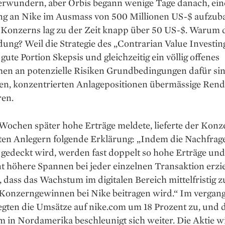
erwundern, aber Orbis begann wenige Tage danach, ein
ung an Nike im Ausmass von 500 Millionen US-$ aufzub
 Konzerns lag zu der Zeit knapp über 50 US-$. Warum 
ung? Weil die Strategie des „Contrarian Value Investing
 gute Portion Skepsis und gleichzeitig ein völlig offenes
en an potenzielle Risiken Grundbedingungen dafür si
en, konzentrierten Anlage­positionen übermässige Rend
ren.
Wochen später hohe Erträge meldete, lieferte der Konz
ten Anlegern folgende Er­klärung: „Indem die Nachfrag
 gedeckt wird, werden fast doppelt so hohe Erträge un
nt höhere Spannen bei jeder einzelnen Transaktion erzie
 dass das Wachstum im digitalen Bereich mittelfristig z
Konzerngewinnen bei Nike beitragen wird.“ Im vergan
egten die Umsätze auf nike.com um 18 Prozent zu, und 
 in Nordamerika beschleunigt sich weiter. Die Aktie w