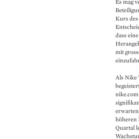
Es mag v
Beteilig
Kurs des
Entscheid
dass eine
Herangeh
mit gross
einzufah
Als Nike 
begeister
nike.com
signifika
erwarten,
höheren 
Quartal l
Wachstum