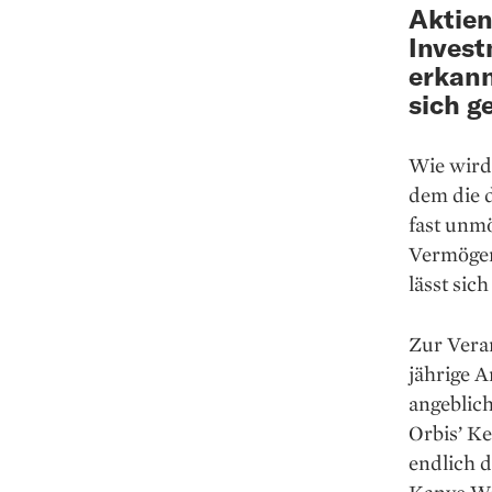
Aktien
Invest
erkann
sich g
Wie wird
dem die 
fast unm
Vermögen
lässt sic
Zur Veran
jährige A
angeblic
Orbis’ Ke
endlich d