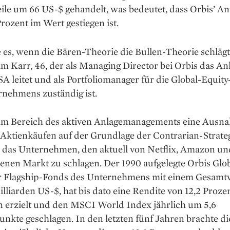
ile um 66 US-$ gehandelt, was bedeutet, dass Orbis’ An
rozent im Wert gestiegen ist.
e es, wenn die Bären-­Theo­rie die Bullen-Theorie schlägt
m Karr, 46, der als Managing Director bei Orbis das A
SA leitet und als Portfoliomanager für die Global-­Equity
rnehmens zuständig ist.
t im Bereich des aktiven Anlagemanagements eine Ausn
 Aktienkäufen auf der Grundlage der Contrarian-Strate
s das Unternehmen, den aktuell von Netflix, Amazon un
enen Markt zu schlagen. Der 1990 aufgelegte Orbis Glo
r Flagship-Fonds des Unternehmens mit einem Gesamt
lliarden US-$, hat bis dato eine Rendite von 12,2 Proze
 erzielt und den MSCI World Index jährlich um 5,6
nkte geschlagen. In den letzten fünf Jahren brachte di