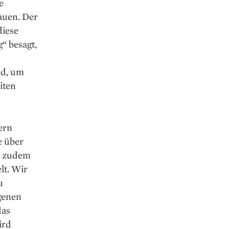
e
auen. Der
diese
“ besagt,
nd, um
iten
ern
e über
d zudem
lt. Wir
u
genen
das
ird