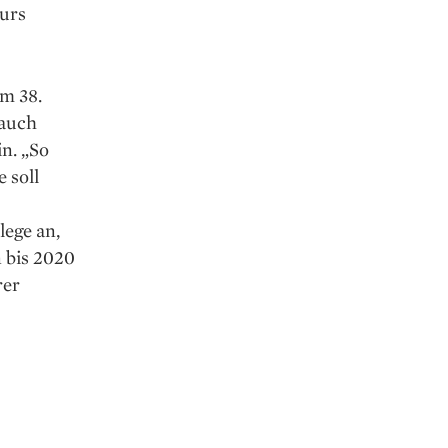
Kurs
m 38.
 auch
in. „So
 soll
lege an,
 bis 2020
rer