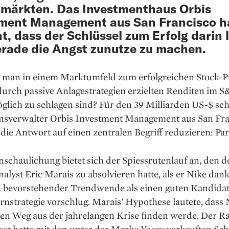
märkten. Das Investmenthaus Orbis
ment Management aus San Francisco h
t, dass der Schlüssel zum Erfolg darin l
erade die Angst zunutze zu machen.
 man in einem Marktumfeld zum erfolgreichen Stock-Pi
durch passive Anlagestrategien erzielten Renditen im 
öglich zu schlagen sind? Für den 39 Milliarden US-$ s
sverwalter Orbis Investment Management aus San Fra
h die Antwort auf einen zentralen Begriff reduzieren: Pa
schaulichung bietet sich der Spiessrutenlauf an, den d
nalyst Eric Marais zu absolvieren hatte, als er Nike dan
h bevorstehender Trendwende als einen guten Kandidat
rnstrategie vorschlug. Marais’ Hypothese lautete, dass 
en Weg aus der jahre­langen Krise finden werde. Der R