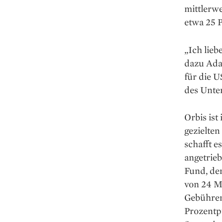
mittlerwe
etwa 25 P
„Ich lieb
dazu Ada
für die U
des Unte
Orbis is
gezielten
schafft e
angetrieb
Fund, de
von 24 Mi
Gebühren
Prozentpu