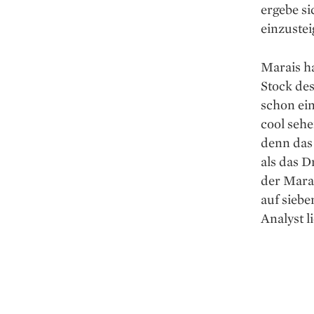
ergebe si
einzustei
Marais h
Stock de
schon ein
cool sehe
denn das
als das D
der Marai
auf siebe
Analyst l