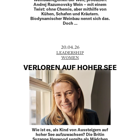
Andrej Razumovsky Wein – mit einem
Twist: ohne Chemie, aber mithilfe von
Kühen, Schafen und Kräutern.
Biodynamischer Weinbau nennt sich das.
Doch …
20.04.26
LEADERSHIP
WOMEN
VERLOREN AUF HOHER SEE
Wie ist es, als Kind von Aussteigern auf
hoher See aufzuwachsen? Die Britin
Suzanne Heywood segelte als Mädchen