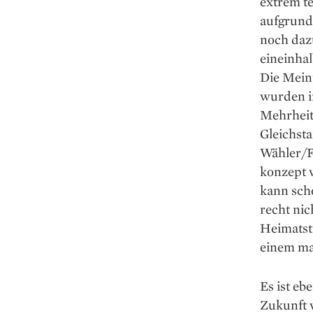
extrem t
aufgrund
noch dazu
eineinha
Die Mein
wurden im
Mehrheit
Gleichst
Wähler/FD
konzept w
kann scho
recht nic
Heimatsta
einem ma
Es ist eb
Zukunft v