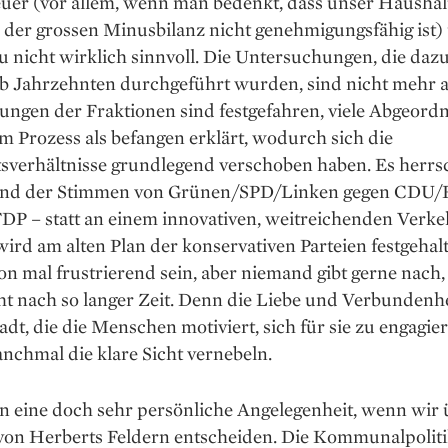
euer (vor allem, wenn man bedenkt, dass unser Haushal
 der grossen Minusbilanz nicht genehmigungsfähig ist)
 nicht wirklich sinnvoll. Die Untersuchungen, die dazu
lb Jahrzehnten durchgeführt wurden, sind nicht mehr a
ungen der Fraktionen sind festgefahren, viele Abgeord
 Prozess als befangen erklärt, wodurch sich die
sverhältnisse grundlegend verschoben haben. Es herrsc
and der Stimmen von Grünen/SPD/Linken gegen CDU/F
P – statt an einem inno­vativen, weitreichenden Verke
ird am alten Plan der konservativen Parteien fest­gehal
n mal frustrierend sein, aber niemand gibt gerne nach, 
ht nach so langer Zeit. Denn die Liebe und Ver­bundenhe
dt, die die Menschen motiviert, sich für sie zu engagie
nchmal die klare Sicht vernebeln.
en eine doch sehr persönliche Angelegenheit, wenn wir 
on Herberts Feldern entscheiden. Die Kommunal­politik