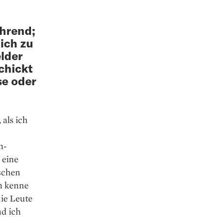
ührend;
lich zu
lder
chickt
se oder
 als ich
m-
 eine
nschen
m kenne
ie Leute
nd ich