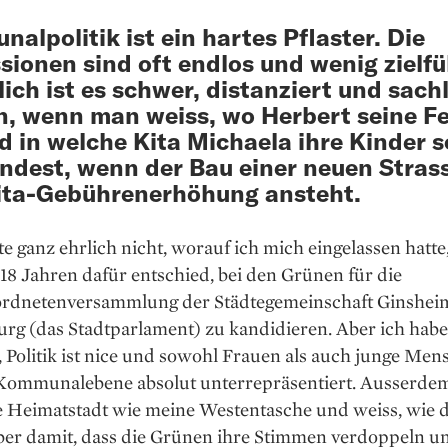
alpolitik ist ein hartes Pflaster. Die
sionen sind oft endlos und wenig ziel­f
lich ist es schwer, distanziert und sach
n, wenn man weiss, wo Herbert seine Fe
d in welche Kita Michaela ihre Kinder s
ndest, wenn der Bau einer neuen Stras
ita-­Gebührenerhöhung ansteht.
e ganz ehrlich nicht, worauf ich mich eingelassen hatte,
18 Jahren dafür entschied, bei den Grünen für die
ordnetenversammlung der Städtegemeinschaft Ginshei
rg (das Stadtparlament) zu kandidieren. Aber ich habe
Poli­tik ist nice und sowohl Frauen als auch junge Me
 Kommunalebene absolut unterrepräsentiert. Ausserde
e Heimatstadt wie meine Westentasche und weiss, wie d
Aber damit, dass die Grünen ihre Stimmen verdoppeln u