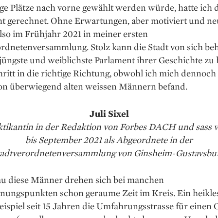
ige Plätze nach vorne gewählt werden würde, hatte ich
t gerechnet. Ohne Erwar­tungen, aber motiviert und neu
also im Frühjahr 2021 in meiner ersten
ordnetenversammlung. Stolz kann die Stadt von sich be
jüngste und weib­lichste Parlament ihrer Geschichte zu
chritt in die richtige Richtung, obwohl ich mich dennoch
on über­wie­gend alten weissen Männern befand.
Juli Sixel
raktikantin in der Redaktion von Forbes DACH und sass
bis September 2021 als Abgeordnete in der
tadtverordnetenversammlung von Ginsheim-Gustavsbur
u diese Männer drehen sich bei manchen
nungspunkten schon geraume Zeit im Kreis. Ein heikl
eispiel seit 15 Jahren die Umfahrungsstrasse für einen Or