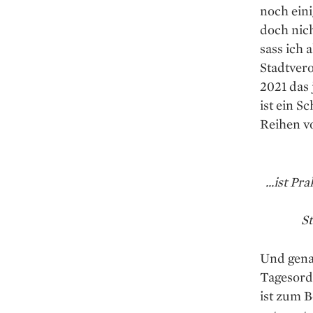
noch ein
doch nich
sass ich 
Stadtver
2021 das 
ist ein S
Reihen v
...ist P
S
Und gena
Tagesord
ist zum B