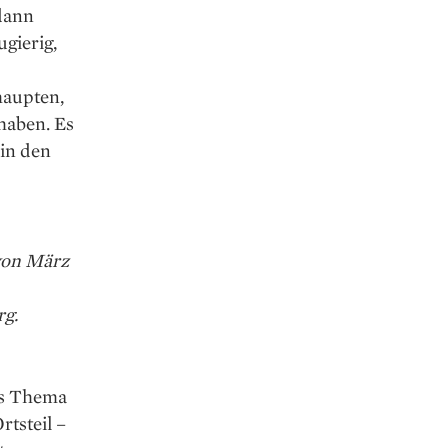
 dann
gierig,
haupten,
 haben. Es
 in den
 von März
g.
es Thema
ts­teil –