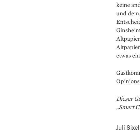
keine an
und dem,
Entscheid
Ginsheim
Altpapier
Altpapie
etwas ei
Gastkomm
Opinions 
Dieser G
„Smart Ci
Juli Sixel