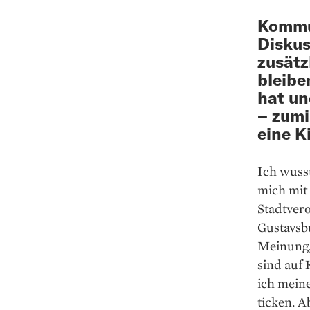
Kommun
Diskus
zusätz
bleibe
hat un
– zumi
eine K
Ich wusst
mich mit 
Stadtver
Gustavsbu
Meinung, 
sind auf
ich mein
ticken. 