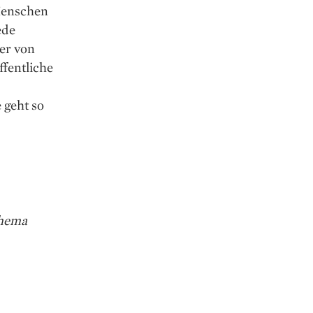
 Menschen
ede
er von
fentliche
 geht so
hema