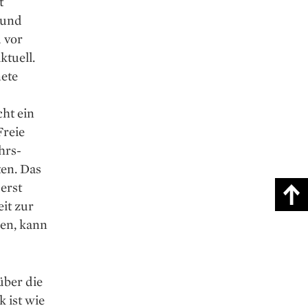
t
 und
 vor
ktuell.
nete
ht ein
reie
hrs­
ten. Das
erst
it zur
ren, kann
über die
 ist wie