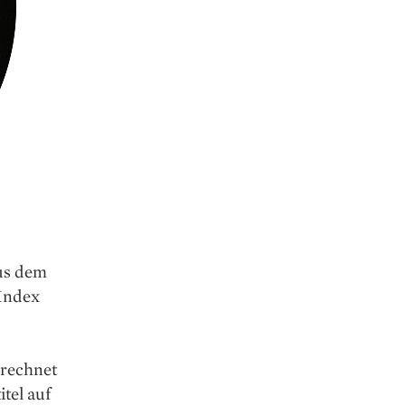
aus dem
 Index
erechnet
itel auf