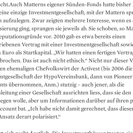
icht.Auch Matterns eigener Sünden-­Fonds hatte bisher
eine einzige Investmentgesellschaft, mit der Mattern sp
hn aufzulegen. Zwar zeigten mehrere Interesse, wenn es
isierung ging, sprangen sie jeweils ab. Sie schoben, so M
eputationsgründe vor. 2010 gab es etwa bereits einen
iebenen Vertrag mit einer Investmentgesellschaft sowi
 Euro als Startkapital. „Wir hatten einen fertigen Vertra
rochen. Das ist auch nicht ethisch.“ Nicht nur dieser V
n ehemaligen Chefvolkswirt der Activest (bis 2006 die
ntgesellschaft der HypoVereinsbank, dann von Pioneer
ts übernommen, Anm.) stutzig – auch jener, als die
leitung einer Gesellschaft ausrichten liess, dass sie de
legen wolle, aber um Informationen darüber auf ihren p
count bat. „Ich habe nicht damit gerechnet, dass diese
satz derart polarisiert.“
gt sich recht deutlich: Die Investmenthäuser trauten si