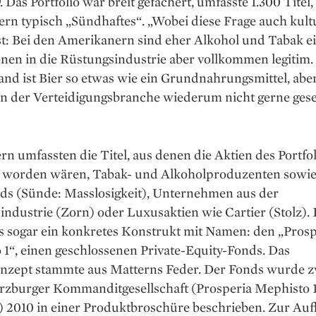
 Das Portfolio war breit gefächert, umfasste 1.300 Titel
ern typisch „Sündhaftes“. „Wobei diese Frage auch kult
st: Bei den Amerikanern sind eher Alkohol und Tabak e
onen in die Rüstungsindustrie aber vollkommen legitim.
nd ist Bier so etwas wie ein Grundnahrungsmittel, abe
in der Verteidigungsbranche wiederum nicht gerne gese
rn umfassten die Titel, aus denen die Aktien des Portfol
rt worden wären, Tabak- und Alkoholproduzenten sowi
s (Sünde: Masslosigkeit), Unternehmen aus der
ndustrie (Zorn) oder Luxusaktien wie Cartier (Stolz).
es sogar ein konkretes Konstrukt mit Namen: den „Prosp
1“, einen geschlossenen Private-Equity-Fonds. Das
nzept stammte aus Matterns Feder. Der Fonds wurde 
rzburger Kommanditgesellschaft (Prosperia Mephisto
) 2010 in einer Produktbroschüre beschrieben. Zur Auf