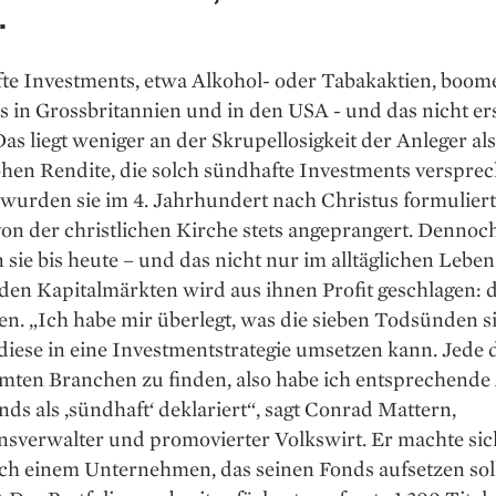
.
fte Investments, etwa Alkohol- oder Tabakaktien, boom
 in Grossbritannien und in den USA - und das nicht ers
Das liegt weniger an der Skrupellosigkeit der Anleger al
hen Rendite, die solch sündhafte Investments versprec
 wurden sie im 4. Jahrhundert nach Christus formulier
on der christlichen Kirche stets angeprangert. Dennoc
n sie bis heute – und das nicht nur im alltäglichen Lebe
den Kapitalmärkten wird aus ihnen Profit geschlagen: d
n. „Ich habe mir überlegt, was die sieben Todsünden s
iese in eine Investmentstrategie umsetzen kann. Jede d
mten Branchen zu finden, also habe ich entsprechende 
ds als ‚sündhaft‘ deklariert“, sagt Conrad Mattern,
sverwalter und promovierter Volkswirt. Er machte sich
ch einem Unternehmen, das seinen Fonds aufsetzen soll