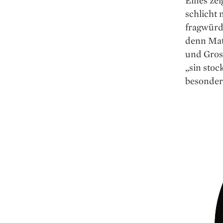
schlicht 
fragwürd
denn Mat
und Gros
„sin stoc
besonder