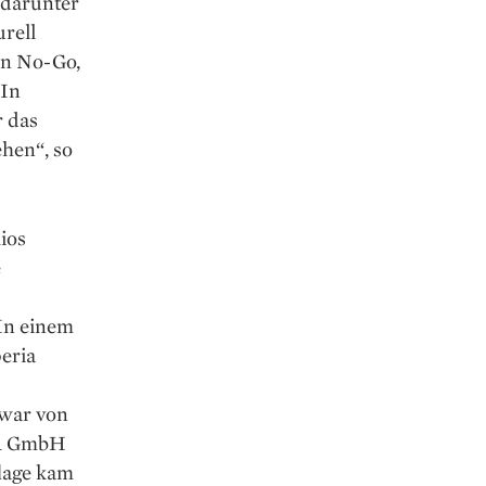
, darunter
urell
in No-Go,
 In
r das
hen“, so
ios
e
 In einem
eria
zwar von
 1 GmbH
lage kam