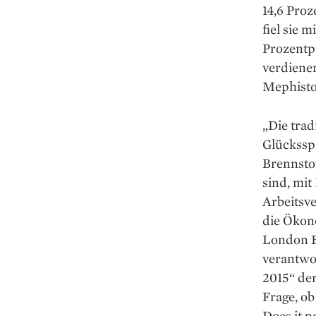
14,6 Proz
fiel sie 
Prozentpu
verdienen
Mephisto 
„Die trad
Glücksspi
Brennstof
sind, mi
Arbeitsv
die Ökon
London Bu
verantwor
2015“ der
Frage, ob
Does it p