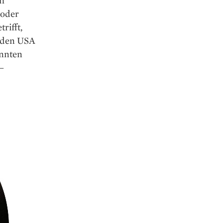
 oder
rifft,
n den USA
annten
–