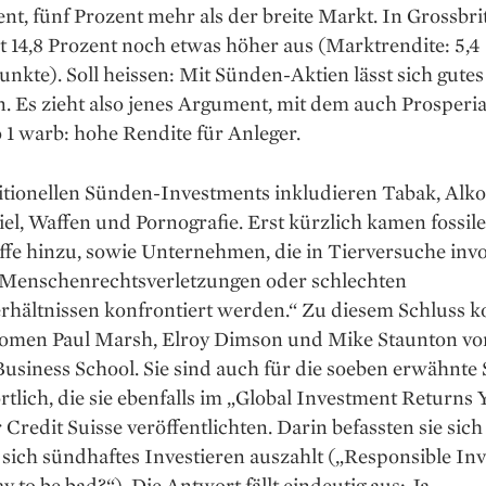
ent, fünf Prozent mehr als der breite Markt. In Grossbr
mit 14,8 Prozent noch etwas höher aus (Marktrendite: 5,4
nkte). Soll heissen: Mit Sünden-Aktien lässt sich gutes
. Es zieht also jenes Argument, mit dem auch Prosperi
1 warb: hohe Rendite für Anleger.
itionellen Sünden-Invest­ments inkludieren Tabak, Alko
el, Waffen und Pornografie. Erst kürzlich kamen fossile
fe hinzu, sowie Unternehmen, die in Tierversuche invo
t Menschenrechtsverletzungen oder schlechten
erhältnissen konfrontiert werden.“ Zu diesem Schluss
omen Paul Marsh, Elroy Dimson und Mike Staunton vo
siness School. Sie sind auch für die soeben erwähnte S
tlich, die sie ebenfalls im „Global Investment Returns
 Credit Suisse veröffentlichten. Darin befassten sie sich
 sich sündhaftes Investieren auszahlt („Responsible Inv
ay to be bad?“). Die Antwort fällt eindeutig aus: Ja.