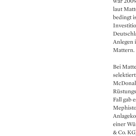
war 2009.
laut Matt
bedingt i
Investiti
Deutschla
Anlegen 
Mattern.
Bei Matte
selektie
McDonald
Rüstungsi
Fall gab 
Mephisto 
Anlageko
einer Wü
& Co. KG