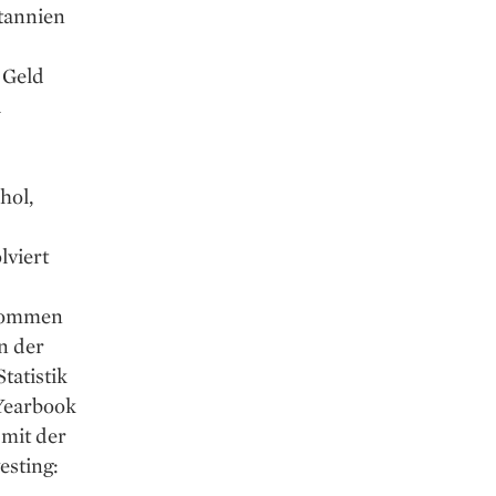
itannien
 Geld
a
hol,
lviert
 kommen
n der
tatistik
 Yearbook
 mit der
esting: