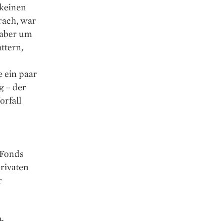
 keinen
rach, war
 aber um
attern,
e ein paar
g – der
orfall
n Fonds
rivaten
r
ch