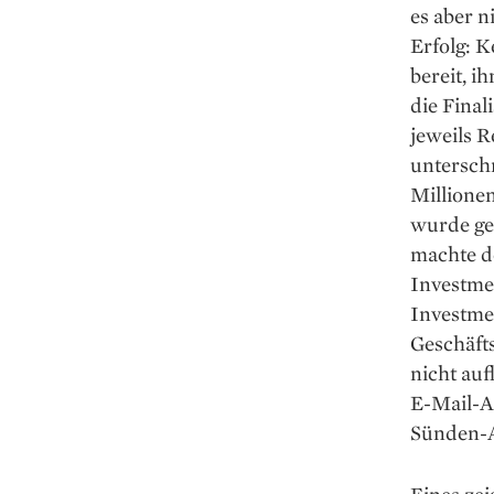
es aber n
Erfolg: K
bereit, i
die Final
jeweils R
unterschr
Millionen
wurde geb
machte de
Investme
Investmen
Geschäfts
nicht auf
E-Mail-Ac
Sünden-An
Eines zei