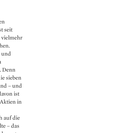
en
t seit
s vielmehr
hen.
t und
h
n. Denn
ie sieben
ind – und
avon ist
Aktien in
 auf die
te – das