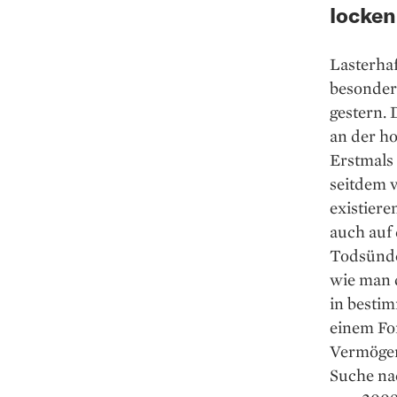
locken
Lasterha
besonders
gestern. 
an der ho
Erstmals
seitdem v
existiere
auch auf 
Todsünde
wie man d
in bestim
einem Fon
Vermögen
Suche na