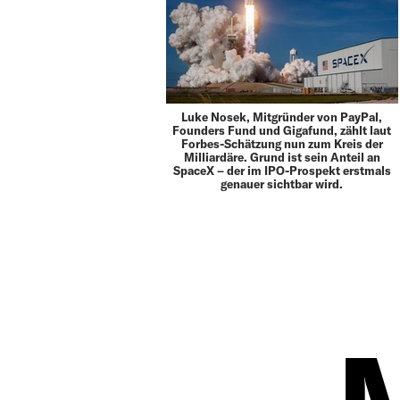
Luke Nosek, Mitgründer von PayPal,
Founders Fund und Gigafund, zählt laut
Forbes-Schätzung nun zum Kreis der
Milliardäre. Grund ist sein Anteil an
SpaceX – der im IPO-Prospekt erstmals
genauer sichtbar wird.