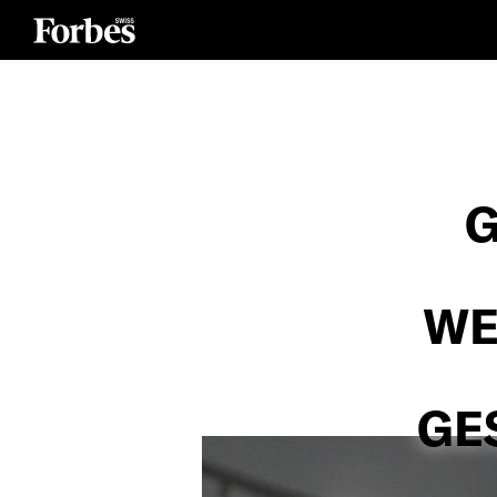
G
WE
GE