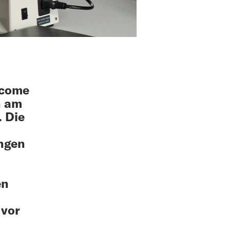
lcome
n am
 Die
ungen
en
 vor