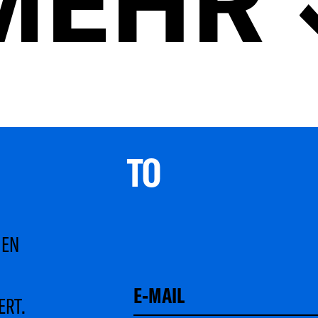
TO 
MEN
ERT.