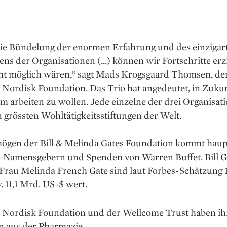
ie Bündelung der enormen Erfahrung und des einzigar
ns der Organisationen (...) können wir Fortschritte erzi
cht möglich wären,“ sagt Mads Krogsgaard Thomsen, d
Nordisk Foundation. Das Trio hat angedeutet, in Zukun
 arbeiten zu wollen. Jede einzelne der drei Organisati
 grössten Wohltätigkeitsstiftungen der Welt.
ögen der Bill & Melinda Gates Foundation kommt haup
n Namensgebern und Spenden von Warren Buffet. Bill G
-Frau Melinda French Gate sind laut Forbes-Schätzung 
 11,1 Mrd. US-$ wert.
 Nordisk Foundation und der Wellcome Trust haben ih
 aus der Pharmazie.