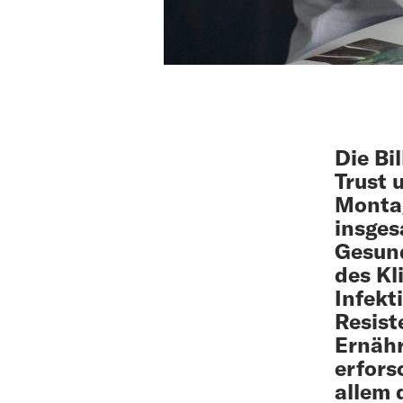
Die Bi
Trust 
Montag
insges
Gesund
des Kl
Infekt
Resist
Ernähr
erfors
allem 