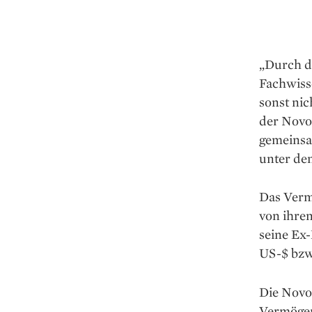
„Durch d
Fachwisse
sonst ni
der Novo 
gemeinsam
unter den
Das Verm
von ihre
seine Ex
US-$ bzw.
Die Novo
Vermögen