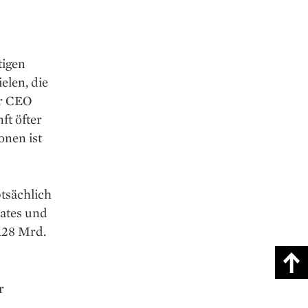
tigen
elen, die
er CEO
ft öfter
onen ist
tsächlich
ates und
128 Mrd.
r