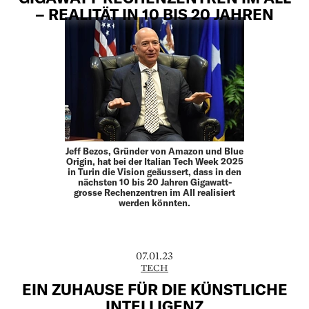
– REALITÄT IN 10 BIS 20 JAHREN
Jeff Bezos, Gründer von Amazon und Blue
Origin, hat bei der Italian Tech Week 2025
in Turin die Vision geäussert, dass in den
nächsten 10 bis 20 Jahren Gigawatt-
grosse Rechenzentren im All realisiert
werden könnten.
07.01.23
TECH
EIN ZUHAUSE FÜR DIE KÜNSTLICHE
INTELLIGENZ