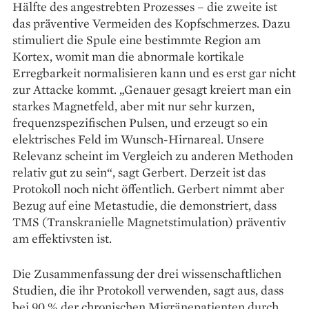
Hälfte des angestrebten Prozesses – die zweite ist
das präventive Ver­meiden des Kopfschmerzes. Dazu
stimuliert die Spule eine bestimmte Region am
Kortex, womit man die abnormale kortikale
Erregbarkeit normalisieren kann und es erst gar nicht
zur Attacke kommt. „Genauer gesagt kreiert man ein
starkes Magnetfeld, aber mit nur sehr kurzen,
frequenzspezifischen Pulsen, und erzeugt so ein
elek­trisches Feld im Wunsch-Hirn­areal. Unsere
Relevanz scheint im Vergleich zu anderen Methoden
relativ gut zu sein“, sagt Gerbert. Derzeit ist das
Protokoll noch nicht öffentlich. Gerbert nimmt aber
Bezug auf eine Metastudie, die demonstriert, dass
TMS (Trans­kranielle Magnetstimulation) präventiv
am effektivsten ist.
Die Zusammenfassung der drei wissenschaftlichen
Studien, die ihr Protokoll ver­wenden, sagt aus, dass
bei 90 % der chronischen Migränepatienten durch