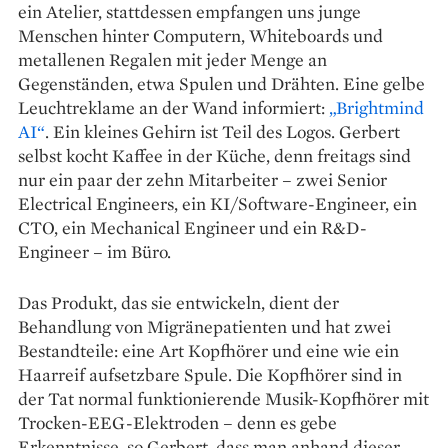
ein Atelier, stattdessen empfangen uns junge
Menschen hinter Computern, Whiteboards und
metallenen Regalen mit jeder Menge an
Gegenständen, etwa Spulen und Drähten. Eine gelbe
Leuchtreklame an der Wand informiert:
„Brightmind
AI“
. Ein kleines Gehirn ist Teil des Logos. Gerbert
selbst kocht Kaffee in der Küche, denn freitags sind
nur ein paar der zehn Mitarbeiter – zwei Senior
Electrical Engineers, ein KI/Software-Engineer, ein
CTO, ein Mechanical Engineer und ein R&D-
Engineer – im Büro.
Das Produkt, das sie ent­wickeln, dient der
Behandlung von Migränepatienten und hat zwei
Bestandteile: eine Art Kopfhörer und eine wie ein
Haarreif auf­setzbare Spule. Die Kopfhörer sind in
der Tat normal funktionierende Musik-Kopfhörer mit
Trocken-EEG-Elektroden – denn es gebe
Erkenntnisse, so Gerbert, dass man anhand dieser