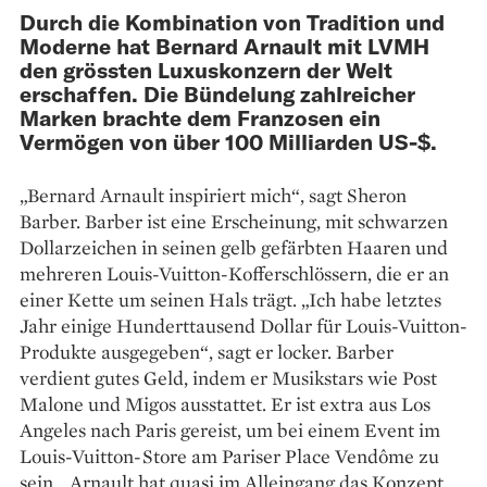
Durch die Kombination von Tradition und
Moderne hat Bernard Arnault mit LVMH
den grössten Luxuskonzern der Welt
erschaffen. Die Bündelung zahlreicher
Marken brachte dem Franzosen ein
Vermögen von über 100 Milliarden US-$.
„Bernard Arnault inspiriert mich“, sagt Sheron
Barber. Barber ist eine Erscheinung, mit schwarzen
Dollarzeichen in seinen gelb gefärbten Haaren und
mehreren Louis-Vuitton-Kofferschlössern, die er an
einer Kette um seinen Hals trägt. „Ich habe letztes
Jahr einige Hunderttausend Dollar für Louis-Vuitton-
Produkte ausgegeben“, sagt er locker. Barber
verdient gutes Geld, indem er Musikstars wie Post
Malone und Migos ausstattet. Er ist extra aus Los
Angeles nach Paris gereist, um bei einem Event im
Louis-Vuitton-Store am Pariser Place Vendôme zu
sein. „Arnault hat quasi im Alleingang das Konzept