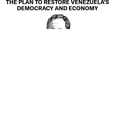
THE PLAN TO RESTORE VENEZUELA’S
DEMOCRACY AND ECONOMY
Steve Forbes lays out a handful of critical,
positive moves to help turn around
Venezuela’s democracy and economy
after the successful capture of dictator
Nicolás Maduro.
MEHR