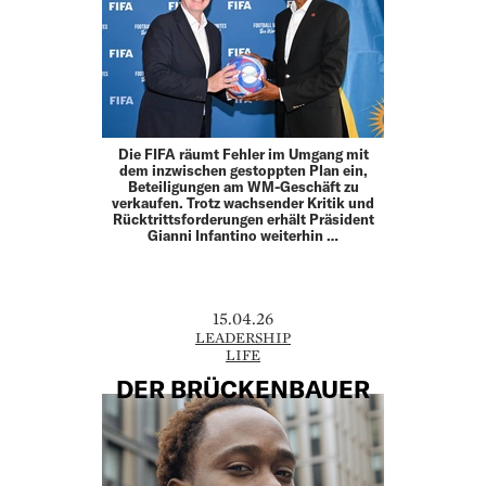
Die FIFA räumt Fehler im Umgang mit
dem inzwischen gestoppten Plan ein,
Beteiligungen am WM-Geschäft zu
verkaufen. Trotz wachsender Kritik und
Rücktrittsforderungen erhält Präsident
Gianni Infantino weiterhin …
15.04.26
LEADERSHIP
LIFE
DER BRÜCKENBAUER