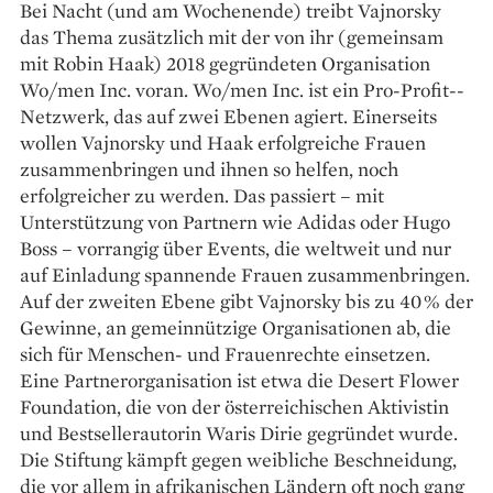
Bei Nacht (und am Wochenende) treibt ­Vajnorsky
das Thema zusätzlich mit der von ihr (gemeinsam
mit Robin Haak) ­2018 gegründeten Organisation
Wo/men Inc. voran. Wo/men Inc. ist ein Pro-Pro­fit-­
Netzwerk, das auf zwei Ebenen agiert. Einerseits
wollen ­Vajnorsky und Haak erfolgreiche Frauen
zusammenbringen und ihnen so ­hel­fen, noch
erfolgreicher zu werden. Das passiert – mit
Unterstützung von Partnern wie Adidas oder Hugo
Boss – vorrangig über Events, die weltweit und nur
auf Einladung spannende Frauen zusammenbringen.
Auf der zweiten Ebene gibt Vajnorsky bis zu 40 % der
Gewinne, an gemeinnützige Organisationen ab, die
sich für Menschen- und Frauenrechte einsetzen.
Eine Partnerorganisation ist etwa die Desert Flower
Foundation, die von der österreichischen Aktivistin
und Bestseller­autorin Waris Dirie gegründet wurde.
Die Stiftung kämpft gegen weibliche Beschneidung,
die vor allem in afri­kanischen Ländern oft noch gang