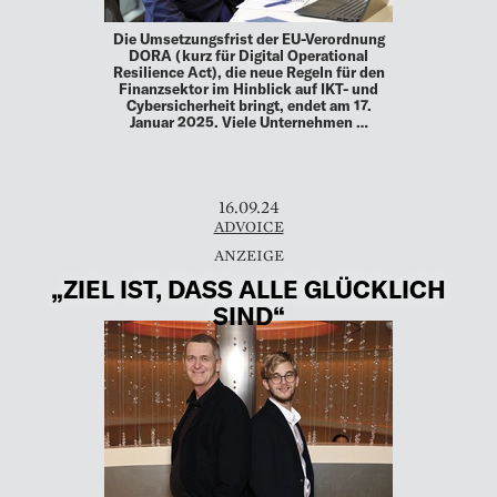
Die Umsetzungsfrist der EU-Verordnung
DORA (kurz für Digital Operational
Resilience Act), die neue Regeln für den
Finanzsektor im Hinblick auf IKT- und
Cybersicherheit bringt, endet am 17.
Januar 2025. Viele Unternehmen …
16.09.24
ADVOICE
„ZIEL IST, DASS ALLE GLÜCKLICH
SIND“