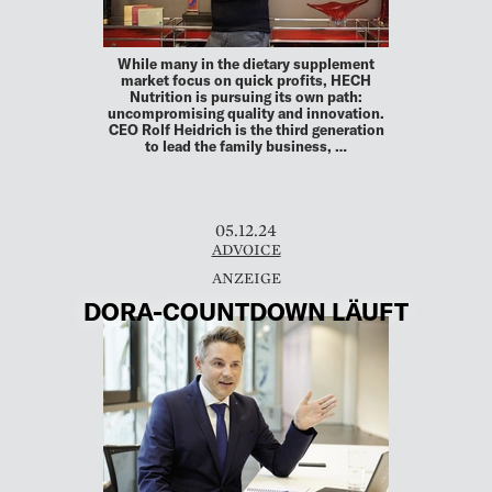
While many in the dietary supplement
market focus on quick profits, HECH
Nutrition is pursuing its own path:
uncompromising quality and innovation.
CEO Rolf Heidrich is the third generation
to lead the family business, …
05.12.24
ADVOICE
DORA-­COUNTDOWN LÄUFT