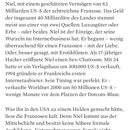
Niel, mit einem geschätzten Vermögen von 8,1
Milliarden US-$ der achtreichste Franzose. Das Geld
der insgesamt 40 Milliardäre des Landes stammt
meist aus einer von zwei Quellen: Luxusgüter oder
Erbe – oder beides. Niel ist der Einzige, der seine
Wurzeln im Internetbusiness hat. Er begann – wenig
überraschend für einen Franzosen – mit der Liebe.
Oder, besser gesagt, mit Erotikfilmen. Als 17-jähriger
Hacker eröffnete Niel einen Sex-Chatroom. Mit 24
hatte er ein Verlagshaus um 300.000 US-$ verkauft,
1994 gründete er Frankreichs ersten
Internetanbieter. Sein Timing war perfekt: Er ­
verkaufte Worldnet 2000 um 50 Millionen US-$ –
wenige Monate vor dem Platzen der Dotcom-­Blase.
Was ihn in den USA zu einem Helden gemacht hätte,
liess die Franzosen kalt. Denn Niel kommt aus der
Mittelschicht und besitzt keine höhere formale
Ausbildung. „Unternehmer waren damals nicht