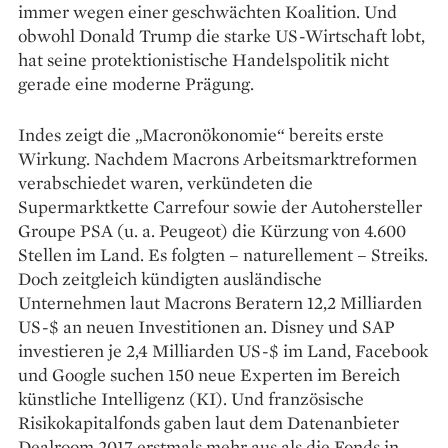
immer wegen einer geschwächten Koalition. Und
obwohl Donald Trump die starke US-Wirtschaft lobt,
hat seine protektionistische Handelspolitik nicht
gerade eine moderne Prägung.
Indes zeigt die „Macronökonomie“ bereits erste
Wirkung. Nachdem Macrons Arbeitsmarktreformen
verabschiedet waren, verkündeten die
Supermarktkette Carrefour sowie der Autohersteller
Groupe PSA (u. a. Peugeot) die Kürzung von 4.600
Stellen im Land. Es folgten – naturellement – Streiks.
Doch zeitgleich kündigten ausländische
Unternehmen laut Macrons Beratern 12,2 Milliarden
US-$ an neuen Investitionen an. Disney und SAP
investieren je 2,4 Milliarden US-$ im Land, Facebook
und Google suchen 150 neue Experten im Bereich
künstliche Intelligenz (KI). Und französi­sche
Risikokapitalfonds gaben laut dem Datenanbieter
Dealroom 2017 erstmals mehr aus als die Fonds in