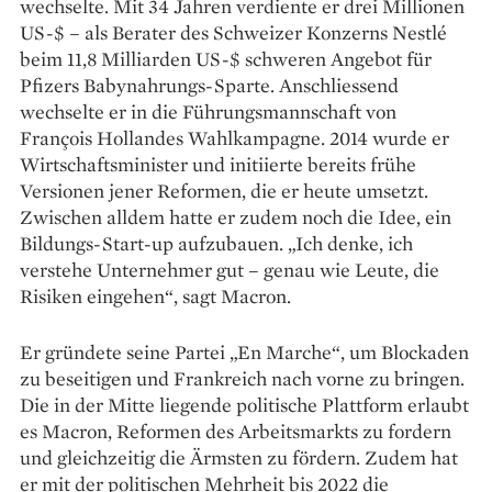
wechselte. Mit 34 Jahren verdiente er drei Millionen
US-$ – als Berater des Schweizer Konzerns Nestlé
beim 11,8 Milliarden US-$ schweren Angebot für
Pfizers Babynahrungs-Sparte. Anschliessend
wechselte er in die Führungsmannschaft von
François Hollandes Wahlkampagne. 2014 wurde er
Wirtschaftsminister und initiierte bereits frühe
Versionen jener Reformen, die er heute umsetzt.
Zwischen alldem hatte er zudem noch die Idee, ein
Bildungs-Start-up aufzubauen. „Ich denke, ich
verstehe Unternehmer gut – genau wie Leute, die
Risiken ­eingehen“, sagt Macron.
Er gründete seine Partei „En Mar­che“, um Blockaden
zu ­beseitigen und Frankreich nach vorne zu bringen.
Die in der Mitte liegende politische Plattform erlaubt
es Macron, Reformen des Arbeitsmarkts zu fordern
und gleichzeitig die Ärmsten zu fördern. Zudem hat
er mit der politischen Mehrheit bis 2022 die