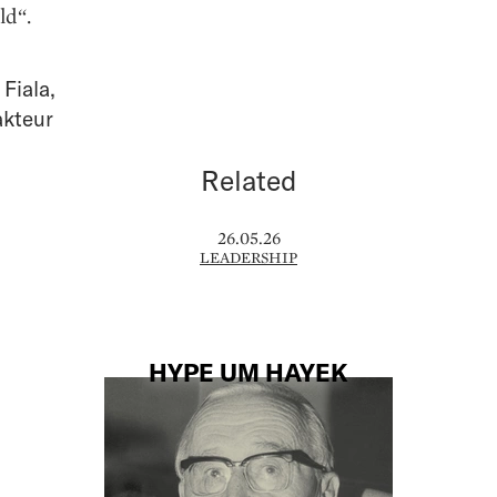
ld“.
 Fiala
,
akteur
Related
26.05.26
LEADERSHIP
HYPE UM HAYEK