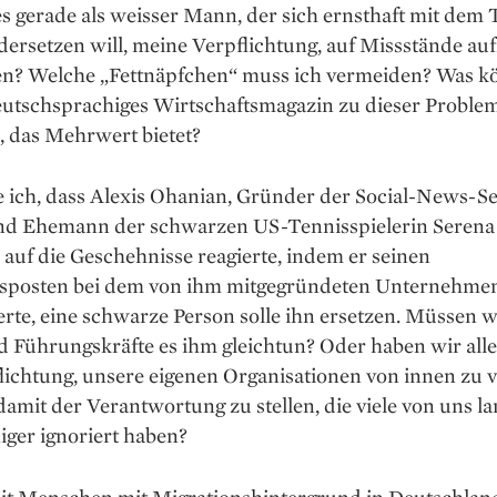
es gerade als weisser Mann, der sich ernsthaft mit de
dersetzen will, meine Verpflichtung, auf Missstände a
n? Welche „Fettnäpfchen“ muss ich vermeiden? Was k
deutschsprachiges Wirtschaftsmagazin zu dieser Proble
, das Mehrwert bietet?
 ich, dass Alexis Ohanian, Gründer der Social-News-Se
nd Ehemann der schwarzen US-Tennisspielerin Serena
 auf die Geschehnisse reagierte, indem er seinen
sposten bei dem von ihm mitgegründeten Unternehmen
rte, eine schwarze Person solle ihn ersetzen. Müssen w
Führungskräfte es ihm gleichtun? Oder haben wir alle 
flichtung, unsere eigenen Organisationen von innen zu 
amit der Verantwortung zu stellen, die viele von uns l
iger ignoriert haben?
mit Menschen mit Migrations­hintergrund in Deutschlan