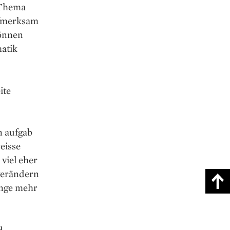
m Thema
ufmerksam
önnen
matik
ite
 aufgab
eisse
viel eher
verändern
ange mehr
d,