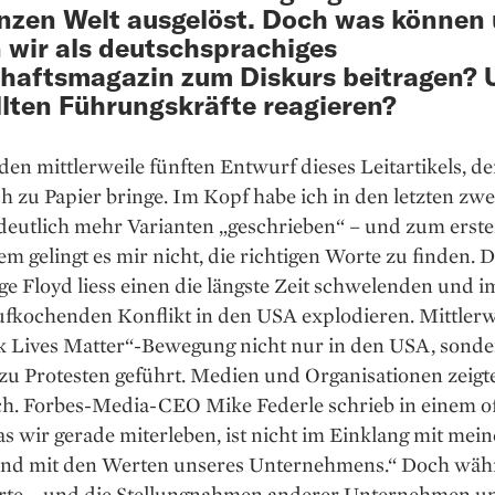
nzen Welt ausgelöst. Doch was können
n wir als deutschsprachiges
haftsmagazin zum Diskurs beitragen? 
llten Führungskräfte reagieren?
 den mittlerweile fünften Entwurf dieses Leitartikels, de
ch zu Papier bringe. Im Kopf habe ich in den letzten zwe
eutlich mehr Varianten „geschrieben“ – und zum erst
em gelingt es mir nicht, die richtigen Worte zu finden. 
e Floyd liess einen die längste Zeit schwelenden und 
ufkochenden Konflikt in den USA explodieren. Mittlerw
ck Lives Matter“-Bewegung nicht nur in den USA, sond
zu Protesten geführt. Medien und Organisationen zeigt
sch. Forbes-Media-CEO Mike Federle schrieb in einem o
as wir gerade miterleben, ist nicht im Einklang mit mei
nd mit den Werten ­unseres Unternehmens.“ Doch wäh
orte – und die Stellungnahmen anderer Unternehmen u