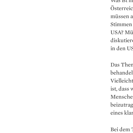
Österreic
müssen a
Stimmen w
USA? Müs
diskutier
in den US
Das Thema
behandelt
Vielleich
ist, dass
Menschen
beizutrag
eines kla
Bei dem T