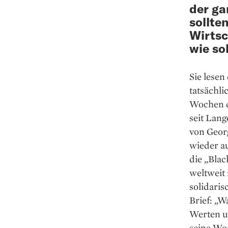
der ga
sollte
Wirtsc
wie so
Sie lesen
tatsächli
Wochen d
seit Lang
von Georg
wieder a
die „Bla
weltweit 
solidari
Brief: „W
Werten u
seine ­W