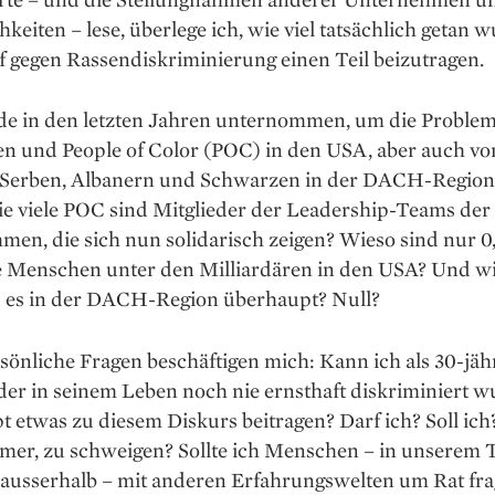
hkeiten – lese, überlege ich, wie viel tatsächlich getan 
 gegen Rassendiskriminierung einen Teil beizutragen.
e in den letzten Jahren unternommen, um die Proble
n und People of Color (POC) in den USA, aber auch vo
 Serben, Albanern und Schwarzen in der DACH-Region
ie viele POC sind Mitglieder der Leadership-Teams der
en, die sich nun solidarisch zeigen? Wieso sind nur 0
 Menschen unter den Milliar­dären in den USA? Und wi
 es in der DACH-Region überhaupt? Null?
önliche Fragen beschäftigen mich: Kann ich als 30-jäh
der in seinem Leben noch nie ernsthaft diskriminiert w
 etwas zu diesem Diskurs beitragen? Darf ich? Soll ich?
mmer, zu schweigen? Sollte ich Menschen – in unserem
 ausserhalb – mit anderen ­Erfahrungswelten um Rat fr