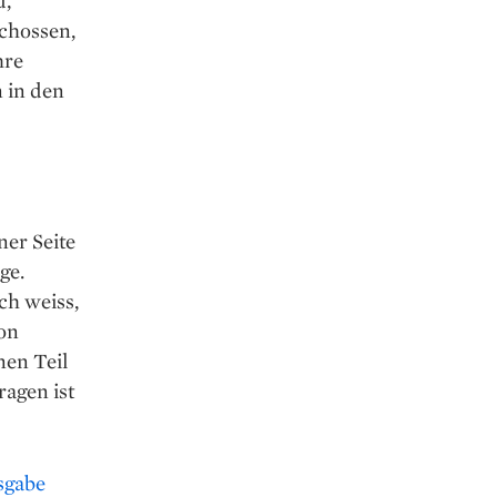
schossen,
hre
 in den
ner Seite
ge.
ch weiss,
von
nen Teil
ragen ist
sgabe