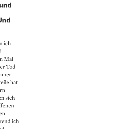
 und
Und
n ich
i
en Mal
Der Tod
immer
eile hat
ern
en sich
ffenen
nen
rend ich
nd