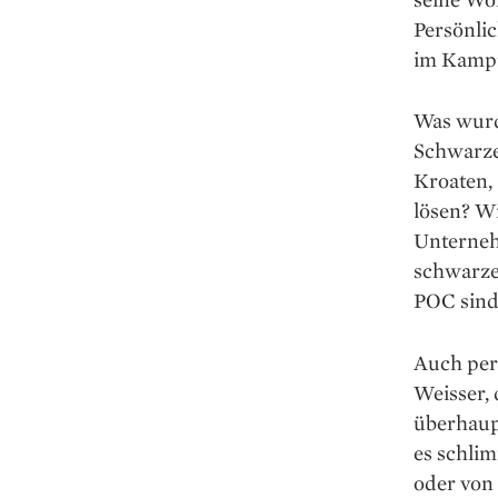
Persönlic
im Kampf
Was wurd
Schwarze
Kroaten,
lösen? W
Unternehm
schwarze
POC sind
Auch pers
Weisser, 
überhaupt
es schli
oder von