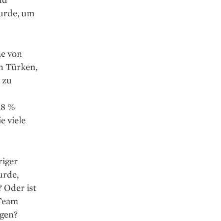
wurde, um
me von
n Türken,
 zu
,8 %
e viele
riger
urde,
 Oder ist
 Team
agen?