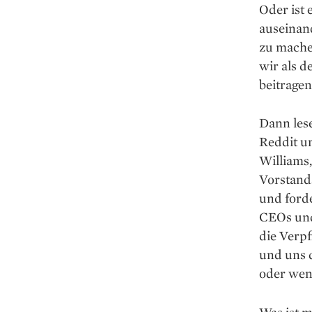
Oder ist 
auseinan
zu mache
wir als 
beitragen
Dann lese
Reddit u
Williams,
Vorstand
und forde
CEOs und 
die Verp
und uns d
oder wen
Was ist 