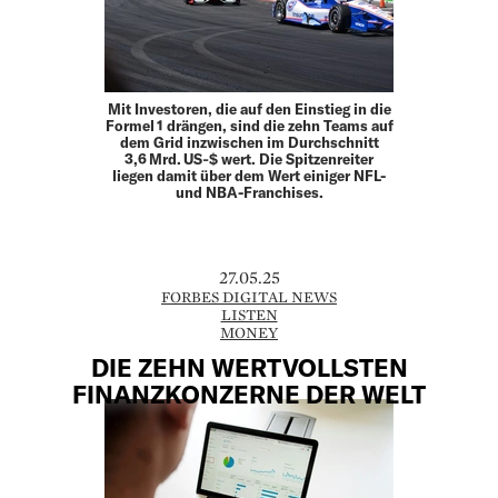
Mit Investoren, die auf den Einstieg in die
Formel 1 drängen, sind die zehn Teams auf
dem Grid inzwischen im Durchschnitt
3,6 Mrd. US‑$ wert. Die Spitzenreiter
liegen damit über dem Wert einiger NFL-
und NBA-Franchises.
27.05.25
FORBES DIGITAL NEWS
LISTEN
MONEY
DIE ZEHN WERTVOLLSTEN
FINANZKONZERNE DER WELT