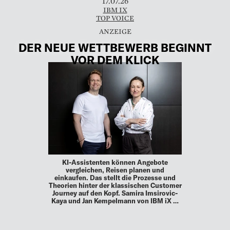
17.07.26
IBM IX
TOP VOICE
DER NEUE WETTBEWERB BEGINNT
VOR DEM KLICK
KI-Assistenten können Angebote
vergleichen, Reisen planen und
einkaufen. Das stellt die Prozesse und
Theorien hinter der klassischen Customer
Journey auf den Kopf. Samira Imsirovic-
Kaya und Jan Kempelmann von IBM iX …