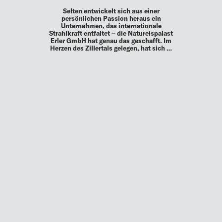
Selten entwickelt sich aus einer
persönlichen Passion heraus ein
Unternehmen, das internationale
Strahlkraft entfaltet – die Natureispalast
Erler GmbH hat genau das geschafft. Im
Herzen des Zillertals gelegen, hat sich …
MEHR
UP TO DATE