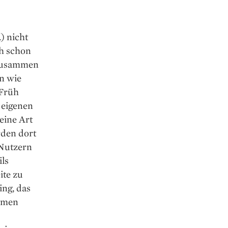
) nicht
ch schon
 zusammen
n wie
 Früh
 eigenen
eine Art
rden dort
 Nutzern
ils
ite zu
ing, das
ehmen