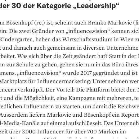
er 30 der Kategorie „Leadership“
n Bösenkopf (re.) ist, scheint auch Branko Markovic (li.
ein: Die zwei Gründer von „influence.vision“ kennen si
 Kindergarten, haben das Wirtschaftsstudium in Wien
rt und danach auch gemeinsam in diversen Unternehme
eitet. Was sich über die Zeit geändert hat? Statt in der
 zur Schule zu gehen, gehen sie nun in das Büro ihres
ens. „influence.vision“ wurde 2017 gegründet und ist 
r Marktplatz für Influencermarketing: Unternehmen we
encern verknüpft. Der Vorteil: Die Plattform bietet den
t und die Möglichkeit, eine Kampagne mit mehreren, te
edlichen Influencern zu starten, um damit die Reichwe
. Ausserdem liefern Markovic und Bösenkopf ein Report
ial-Media-Kanäle auf einmal aufschlüsselt. Das Untern
zeit über 3.000 Influencer für über 700 Marken im