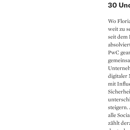
30 Und
Wo Floria
weit zu s
seit dem
absolvie
PwC gearb
gemeinsam
Unternehm
digitale
mit Influ
Sicherhei
unterschi
steigern
alle Soc
zählt der