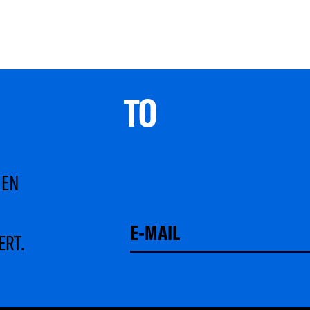
TO 
MEN
ERT.