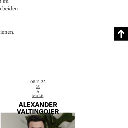
h im
n beiden
ienen.
08.11.22
25
A
MALE
ALEXANDER
VALTINGOJER