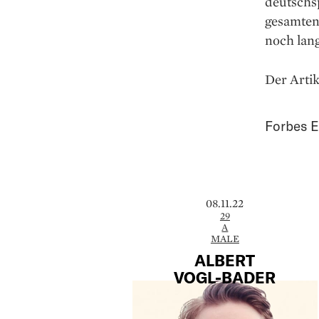
deutschsp
gesamten
noch lang
Der Artik
Forbes E
08.11.22
29
A
MALE
ALBERT
VOGL-BADER