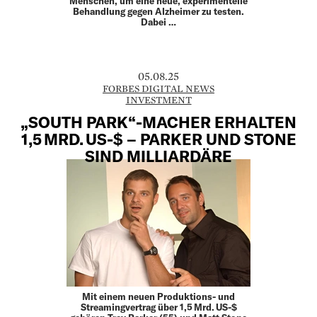
Menschen, um eine neue, experimentelle
Behandlung gegen Alzheimer zu testen.
Dabei …
05.08.25
FORBES DIGITAL NEWS
INVESTMENT
„SOUTH PARK“-MACHER ERHALTEN
1,5 MRD. US-$ – PARKER UND STONE
SIND MILLIARDÄRE
Mit einem neuen Produktions- und
Streamingvertrag über 1,5 Mrd. US-$