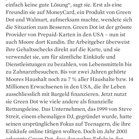
einfach keine gute Lösung“, sagt sie. Erst als eine
Freundin sie auf MoneyCard, ein Produkt von Green
Dot und Walmart, aufmerksam machte, wendete sich
die Situation zum Besseren. Green Dot ist der grösste
Provider von Prepaid-Karten in den USA – nun ist
auch Moore dort Kundin. Ihr ­Arbeitgeber überweist
ihre Gehaltsschecks direkt auf die Karte, und sie
verwendet sie, um für sämtliche Einkäufe und
Dienstleistungen zu bezahlen, von Lebensmitteln bis
zu Zahnarzt­besuchen. Bis vor zwei Jahren ­gehörte
Moores Haushalt noch zu 7 % aller Haushalte bzw. 14
Millionen Erwachsenen in den USA, die ihr Leben
ausschliesslich mit Bargeld finanzieren. Jetzt nutzt
sie Green Dot wie viele andere als ­finanzielle
Rettungsleine. Das Unternehmen, das 1999 von Steve
Streit, einem ehemaligen DJ, gegründet wurde, hatte
seinen ursprünglichen Fokus auf Teenagern, die ihre
Einkäufe online tätigen wollten. Doch im Jahr 2001
erkannte Green Dot, dass der wahre Erfolg in der