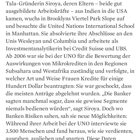
Tala-Gründerin Siroya, deren Eltern – beide gut
ausgebildete Arbeitskräfte – aus Indien in die USA
kamen, wuchs in Brooklyns Viertel Park Slope auf
und besuchte die United Nations International School
in Manhattan. Sie absolvierte ihre Abschlüsse an den
Unis Wesleyan und Columbia und arbeitete als
Investmentanalytikerin bei Credit Suisse und UBS.
Ab 2006 war sie bei der UNO für die Bewertung der
Auswirkungen von Mikrokrediten in den Regionen
Subsahara und Westafrika zuständig und verfolgte, in
welcher Art und Weise Frauen Kredite für ­einige
Hundert Dollar beantragten: Sie war geschockt, dass
die meisten Anträge abgelehnt wurden. „Die Banker
sagten manchmal sogar, dass sie gewisse Segmente
niemals bedienen würden“, sagt Siroya. Doch wo
Banken Risiken sahen, sah sie neue Möglichkeiten:
Während ihrer Arbeit bei der UNO interviewte sie
3.500 Menschen und fand heraus, wie sie verdienten,
ausgaben, ausliehen und sparten. Diese Daten