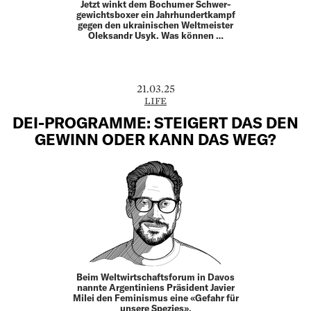
Jetzt winkt dem Bochumer Schwer­
gewichtsboxer ein Jahrhundertkampf
gegen den ­ukrainischen Weltmeister
Oleksandr Usyk. Was können …
21.03.25
LIFE
DEI-PROGRAMME: STEIGERT DAS DEN
GEWINN ODER KANN DAS WEG?
Beim Weltwirtschaftsforum in Davos
nannte ­Argentiniens Präsident Javier
Milei den Feminismus eine «Gefahr für
unsere Spezies».