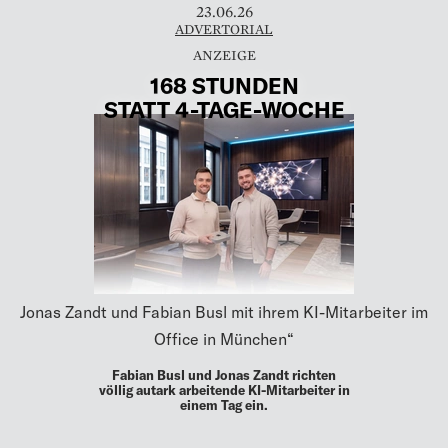
23.06.26
ADVERTORIAL
168 STUNDEN
STATT 4-TAGE-WOCHE
Jonas Zandt und Fabian Busl mit ihrem KI-Mitarbeiter im
Office in München“
Fabian Busl und Jonas Zandt richten
völlig autark arbeitende KI-Mitarbeiter in
einem Tag ein.