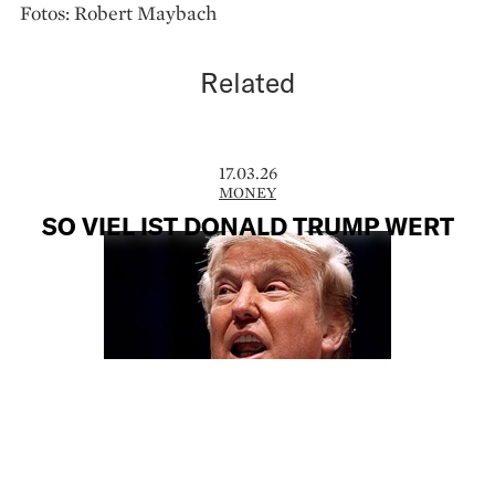
Fotos: Robert Maybach
Related
17.03.26
MONEY
SO VIEL IST DONALD TRUMP WERT
Kryptoerlöse, ein wegfallender
Millionenbetrag aus einem
Gerichtsverfahren und steigende Werte