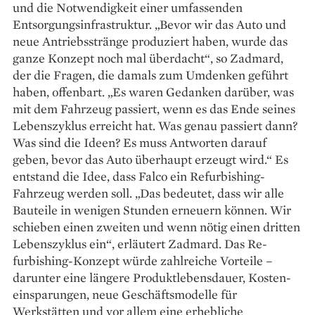
und die Notwendigkeit einer umfassenden
Entsorgungs­infrastruktur. „Bevor wir das Auto und
neue Antriebsstränge produziert haben, wurde das
ganze Konzept noch mal überdacht“, so Zadmard,
der die ­Fragen, die damals zum Umdenken geführt
haben, offenbart. „Es waren Gedanken darüber, was
mit dem Fahrzeug passiert, wenn es das Ende seines
Lebenszyklus erreicht hat. Was genau passiert dann?
Was sind die Ideen? Es muss Antworten darauf
geben, bevor das Auto überhaupt erzeugt wird.“ Es
entstand die Idee, dass Falco ein Refurbishing-
Fahrzeug werden soll. „Das ­bedeutet, dass wir alle
Bauteile in wenigen Stunden erneuern können. Wir
schieben einen zweiten und wenn nötig einen dritten
Lebens­zyklus ein“, erläutert Zadmard. Das Re­
furbishing-Konzept würde zahl­reiche Vorteile –
darunter eine längere ­Produktlebensdauer, Kosten­
einsparungen, neue Geschäfts­modelle für
Werkstätten und vor ­allem eine erhebliche