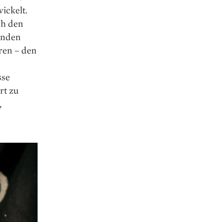
ickelt.
ch den
unden
ren – den
sse
rt zu
,