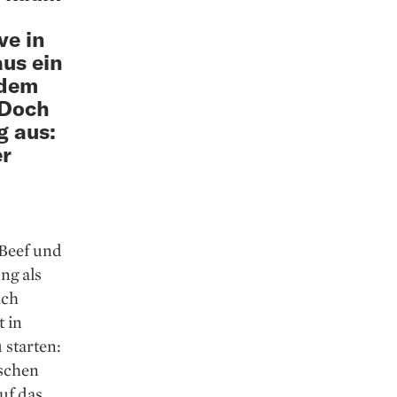
ve in
aus ein
 dem
 Doch
g aus:
er
 Beef und
ng als
ich
t in
 starten:
ischen
uf das