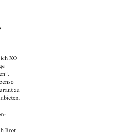
sich XO
ge
en“,
ebenso
aurant zu
ubieten.
en-
ph Brot