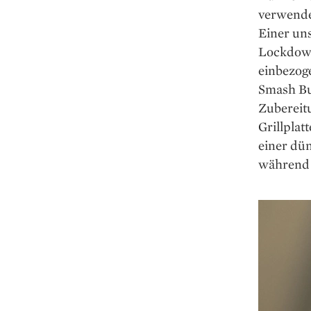
verwende
Einer un
Lockdown
einbezoge
Smash Bu
Zubereitu
Grillplat
einer dün
während d