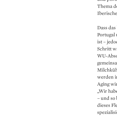
Thema der
Iberische
Dass das 
Portugal 
ist – jed
Schritt w
WU-Absol
gemeinsam
Milchküh
werden i
Aging wi
„Wir habe
– und so 
dieses Fl
spezialis