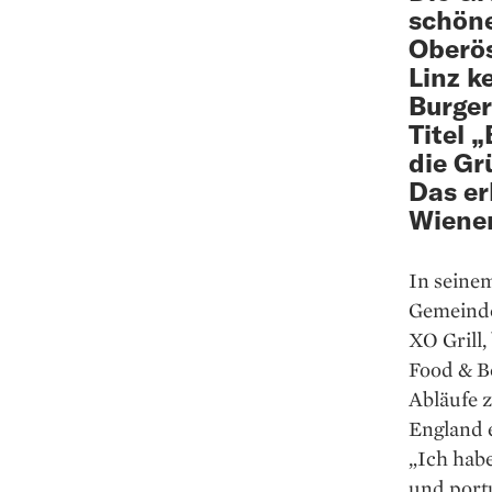
schöne
Oberös
Linz k
Burger
Titel 
die Gr
Das erk
Wiener
In seine
Gemeinde
XO Grill,
Food & B
Abläufe z
England e
„Ich habe
und portu