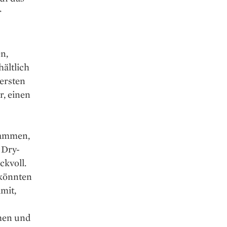
r
n,
hältlich
 ersten
r, einen
tammen,
 Dry-
ckvoll.
 könnten
mit,
ühen und