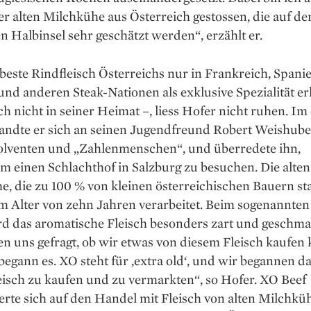
 ­alten Milchkühe aus Österreich gestossen, die auf de
n Halbinsel sehr geschätzt werden“, erzählt er.
beste Rindfleisch Österreichs nur in Frankreich, Spanie
und anderen Steak-Nationen als exklusive Spezialität er
och nicht in seiner Heimat –, liess Hofer nicht ruhen. Im
andte er sich an seinen Jugendfreund Robert ­Weishube
venten und „Zahlenmenschen“, und überredete ihn,
 einen Schlachthof in Salzburg zu besuchen. Die alten
e, die zu 100 % von kleinen österreichischen Bauern s
m Alter von zehn Jahren verarbeitet. Beim sogenannten
rd das aromatische Fleisch besonders zart und geschma
n uns gefragt, ob wir ­etwas von diesem Fleisch kaufen
begann es. XO steht für ‚extra old‘, und wir begannen da
eisch zu kaufen und zu vermarkten“, so Hofer. XO Beef
ierte sich auf den Handel mit Fleisch von alten Milchk