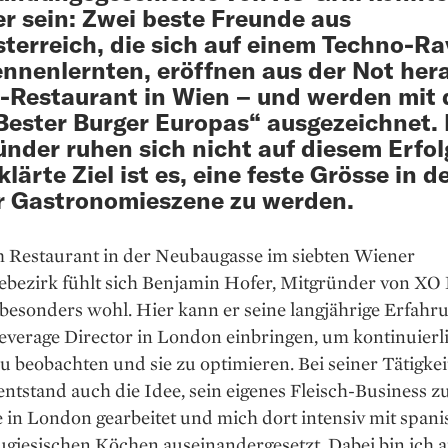
r sein: Zwei beste Freunde aus
terreich, die sich auf einem Techno-Ra
ennenlernten, eröffnen aus der Not her
-Restaurant in Wien – und werden mit
„Bester Burger Europas“ ausgezeichnet.
ünder ruhen sich nicht auf diesem Erfol
lärte Ziel ist es, eine feste Grösse in d
 Gastronomieszene zu werden.
m Restaurant in der Neubaugasse im siebten Wiener
bezirk fühlt sich Benjamin Hofer, Mitgründer von XO
 besonders wohl. Hier kann er seine lang­jährige Erfahru
everage Director in London einbringen, um kontinuierl
u beobachten und sie zu optimieren. Bei seiner Tätigkei
ntstand auch die Idee, sein eigenes Fleisch-Business zu
 in London gearbeitet und mich dort intensiv mit span
giesischen Köchen aus­einandergesetzt. Dabei bin ich a