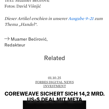
Text: Muamer Bećirović
Fotos: David Višnjić
Dieser Artikel erschien in unserer
Ausgabe 9–21
zum
Thema „Handel“.
Muamer Bećirović
,
Redakteur
Related
01.10.25
FORBES DIGITAL NEWS
INVESTMENT
COREWEAVE SICHERT SICH 14,2 MRD.
US-$ DEAL MIT META