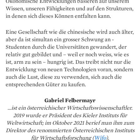
Ökonomische Entwicklungen basieren auf unserem
Wissen, unseren Fähigkeiten und auf den Strukturen,
in denen sich dieses Können entfalten kann.
Eine Gesellschaft wie die chinesische wird auch älter,
aber da ist simultan ein grosser Schwung an ­
Studenten durch die Universitäten gewandert, der
relativ gut gebildet und – weil er noch weiss, wie es
ist, arm zu sein – hungrig ist. Das treibt nicht nur die
Entwicklung von neuen Technologien voran, sondern
auch die Lust, diese zu verwenden, sich auch die
entsprechenden Güter zu kaufen.
Gabriel Felbermayr
...ist ein öster­reichischer Wirtschafts­wissenschaftler.
2019 wurde er Präsident des Kieler Instituts für
Weltwirtschaft; im Oktober 2021 berief man ihm zum
Direktor des renommierten Österreichischen Instituts
für Wirtschaftsforschung (
Wifo
).