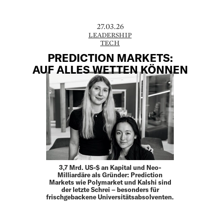
27.03.26
LEADERSHIP
TECH
PREDICTION MARKETS:
AUF ALLES WETTEN ­KÖNNEN
3,7 Mrd. US-$ an Kapital und Neo-
Milliardäre als Gründer: Prediction
Markets wie Polymarket und Kalshi sind
der letzte Schrei – besonders für
frischgebackene Universitätsabsolventen.