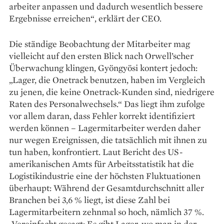
arbeiter anpassen und dadurch ­wesentlich bessere
Ergebnisse er­reichen“, erklärt der CEO.
Die ständige Beobachtung der Mitarbeiter mag
vielleicht auf den ersten Blick nach Orwell’scher
Überwachung klingen, Gyöngyösi kontert jedoch:
„Lager, die Onetrack benutzen, haben im Vergleich
zu jenen, die keine Onetrack-Kunden sind, niedrigere
Raten des Personal­wechsels.“ Das liegt ihm zufolge
vor allem da­ran, dass Fehler korrekt identifiziert
werden können – ­Lagermitarbeiter werden daher
nur wegen Ereignissen, die tatsächlich mit ihnen zu
tun haben, konfrontiert. Laut Bericht des US-
amerikanischen ­Amts für Arbeitsstatistik hat die
Logistik­industrie eine der höchsten Fluktuationen
überhaupt: Während der Gesamtdurchschnitt ­aller
Branchen bei 3,6 % liegt, ist diese Zahl bei
Lagermitarbeitern zehnmal so hoch, nämlich 37 %.
„Vereinfacht ­gesagt: Es gibt Lager, wo man in der