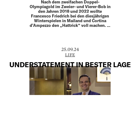
Nach dem zweifachen Doppel-
Olympiagold im Zweier- und Vierer-Bob in
den Jahren 2018 und 2022 wollte
Francesco Friedrich bei den diesjährigen
Winterspielen in Mailand und Cortina
d’Ampezzo den „Hattrick“ voll machen. …
25.09.24
LIFE
UNDERSTATEMENT IN BESTER LAGE
Dominik G. Reiner ist ein Eigengewächs:
Seit 20 Jahren ist der Münchner für die
global agierende Luxushotelkette