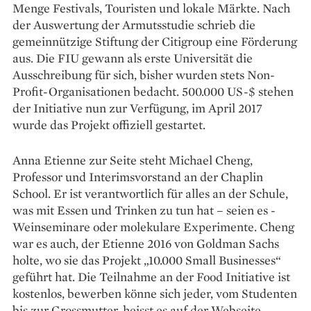
Menge Festivals, Touristen und ­lokale Märkte. Nach
der Auswertung der Armutsstudie schrieb die
gemeinnützige Stiftung der Citi­group eine Förderung
aus. Die FIU gewann als erste Universität die
Ausschreibung für sich, bisher wurden stets Non-
Profit-­Organisationen bedacht. 500.000 US-$ stehen
der Initiative nun zur Verfügung, im ­April 2017
wurde das Projekt offi­ziell gestartet.
Anna Etienne zur Seite steht Michael Cheng,
Professor und Interimsvorstand an der Chaplin
School. Er ist verantwortlich für alles an der Schule,
was mit Essen und ­Trinken zu tun hat – seien es ­
Weinseminare oder molekulare Experimente. Cheng
war es auch, der Etienne 2016 von Goldman Sachs
holte, wo sie das Projekt „10.000 Small Businesses“
geführt hat. Die Teilnahme an der Food Initiative ist
kostenlos, bewerben könne sich jeder, vom Studenten
bis zur Grossmutter, heisst es auf der Webseite.