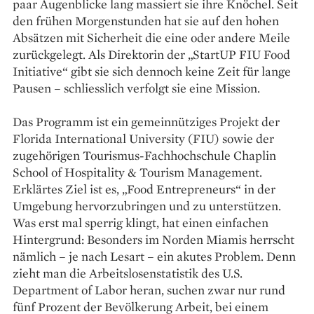
paar Augen­blicke lang massiert sie ihre Knöchel. Seit
den frühen Morgenstunden hat sie auf den hohen
Absätzen mit Sicherheit die eine oder andere Meile
zurückgelegt. Als Direktorin der „StartUP FIU Food
Initiative“ gibt sie sich dennoch keine Zeit für lange
Pausen – schliesslich verfolgt sie eine Mission.
Das Programm ist ein gemeinnütziges Projekt der
Florida International University (FIU) sowie der
zugehörigen Tourismus-Fachhochschule Chaplin
School of Hospitality & Tourism Management.
Erklärtes Ziel ist es, „Food Entrepreneurs“ in der
Umgebung hervorzubringen und zu unterstützen.
Was erst mal sperrig klingt, hat ­einen einfachen
Hintergrund: ­Besonders im Norden ­Miamis herrscht
nämlich – je nach Lesart – ein akutes Problem. Denn
zieht man die Arbeitslosen­statistik des U.S.
Department of Labor ­heran, suchen zwar nur rund
fünf Prozent der Bevölkerung Arbeit, bei einem