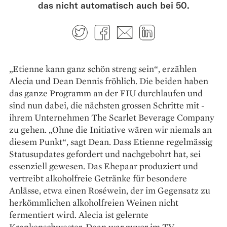
das nicht automatisch auch bei 50.
Twitter
Facebook
E-mail
LinkedIn
„Etienne kann ganz schön streng sein“, erzählen
Alecia und Dean Dennis fröhlich. Die beiden ­haben
das ganze Programm an der FIU durchlaufen und
sind nun dabei, die nächsten ­grossen Schritte mit ­
ihrem Unternehmen The Scarlet ­Beverage Company
zu gehen. „Ohne die Ini­tiative wären wir niemals an
diesem Punkt“, sagt Dean. Dass Etienne regelmässig
Status­updates gefordert und nachgebohrt hat, sei
essenziell gewesen. Das Ehepaar produziert und
vertreibt alko­holfreie Getränke für besondere
Anlässe, etwa einen Roséwein, der im Gegensatz zu
herkömmlichen alkoholfreien Weinen nicht
fermentiert wird. Alecia ist gelernte
Krankenschwester, Dean war zuvor im TV-