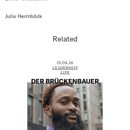
Julia Herrnböck
Related
15.04.26
LEADERSHIP
LIFE
DER BRÜCKENBAUER