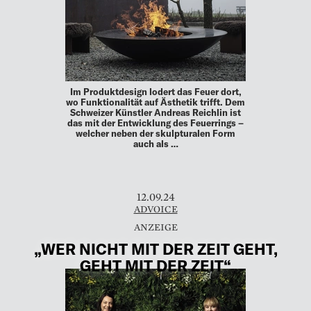
Im Produktdesign lodert das Feuer dort,
wo Funktionalität auf Ästhetik trifft. Dem
Schweizer Künstler Andreas Reichlin ist
das mit der Entwicklung des Feuerrings –
welcher neben der skulpturalen Form
auch als …
12.09.24
ADVOICE
„WER NICHT MIT DER ZEIT GEHT,
GEHT MIT DER ZEIT“