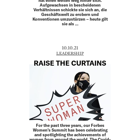
hat einen weiten Weg hinter sich.
Aufgewachsen in bescheidenen
Verhältnissen schickte sie sich an, die
Geschäftswelt zu erobern und
Konventionen umzustürzen – heute gilt
sie als …
10.10.21
LEADERSHIP
RAISE THE CURTAINS
For the past three years, our Forbes
Women’s Summit has been celebrating
and spotlighting the achievements of
women from around the world. The Covid-