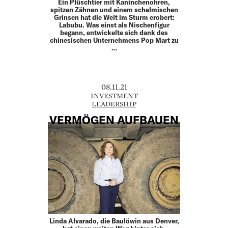
Ein Plüschtier mit Kaninchenohren,
spitzen Zähnen und einem schelmischen
Grinsen hat die Welt im Sturm erobert:
Labubu. Was einst als Nischenfigur
begann, entwickelte sich dank des
chinesischen Unternehmens Pop Mart zu
…
08.11.21
INVESTMENT
LEADERSHIP
VERMÖGEN AUFBAUEN
Linda Alvarado, die Baulöwin aus Denver,