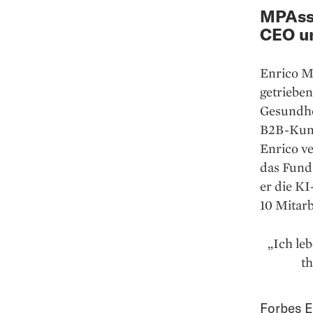
MPAssi
CEO u
Enrico M
getriebe
Gesundhe
B2B-Kund
Enrico v
das Fund
er die K
10 Mitar
„Ich le
th
Forbes E