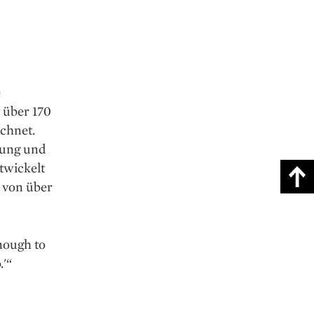
e
 über 170
chnet.
lung und
twickelt
 von über
nough to
.'“