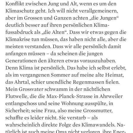
Konflikt zwischen Jung und Alt, wenn es um den
Klimaschutz geht. Ich will nicht verallgemeinern,
aber im Grossen und Ganzen achten „die Jungen“
deutlich besser auf ihren persönlichen Klima­
fussabdruck als „die Alten“. Dass wir etwas gegen die
Klimakrise tun müssen, das haben nicht alle, aber die
meisten verstanden. Dass wir alle persönlich damit
anfangen müssen – da scheinen die jungen
Generationen den älteren etwas vorauszuhaben.
Denn Klima ist persönlich. Das habe ich selbst erlebt,
als im ver­gangenen Sommer auf meine alte Heimat,
das Ahrtal, schier unendliche Regenmassen fielen.
Mein Grossvater schwamm in der nächtlichen
Flutwelle, die die Max-Planck-Strasse in Ahrweiler
entlangschoss und seine Wohnung ausspülte, in
Sicherheit; seine Frau, also meine Grossmutter,
schaffte es leider nicht. Sie verstarb – als
wahrscheinlich direkte Folge des Klimawandels. Na­
tür­lich ist auch meine Oma nicht verloren, ihre En­er­