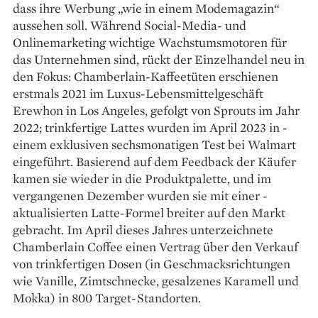
dass ihre Werbung „wie in ­einem Modemagazin“
aussehen soll. Während Social-­Media- und
Onlinemarketing wichtige Wachstumsmotoren für
das Unternehmen sind, rückt der Einzelhandel neu in
den Fokus: Chamberlain-Kaffeetüten erschienen
erstmals 2021 im Luxus-Lebensmittelgeschäft
Erewhon in Los Angeles, gefolgt von Sprouts im Jahr
2022; ­trinkfertige Lattes wurden im April 2023 in ­
einem ex­klusiven sechsmonatigen Test bei Walmart
eingeführt. Basierend auf dem Feedback der Käufer
kamen sie wieder in die Produkt­palette, und im
vergangenen Dezember wurden sie mit ­einer ­
aktualisierten Latte-Formel ­breiter auf den Markt
gebracht. Im April dieses ­Jahres unterzeichnete
Chamberlain Coffee einen Vertrag über den Verkauf
von trink­fertigen Dosen (in Geschmacksrichtungen
wie Vanille, Zimt­schnecke, gesalzenes Karamell und
Mokka) in 800 Target-Standorten.