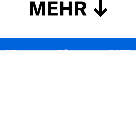
MEHR
UP TO DATE
MIT DEM FORBES-NEWSLETTER BEKOMMEN SIE
REGELMÄSSIG DIE SPANNENDSTEN ARTIKEL SOWIE
EVENTANKÜNDIGUNGEN DIREKT IN IHR E-MAIL-POSTFACH
GELIEFERT.