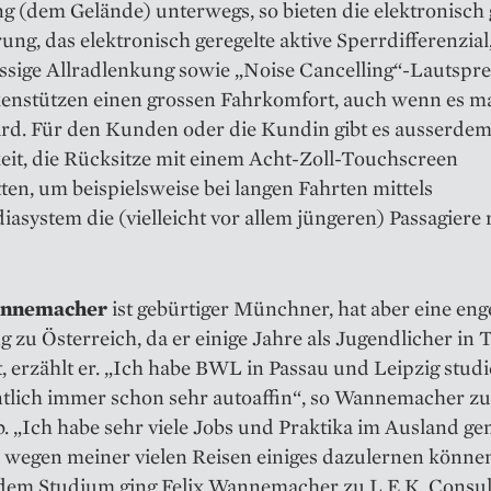
 (dem Gelände) unterwegs, so bieten die elektronisch 
ung, das elektronisch geregelte aktive Sperrdifferenzial,
ssige Allradlenkung sowie „Noise Cancelling“-Lautspre
enstützen einen grossen Fahrkomfort, auch wenn es ma
ird. Für den Kunden oder die Kundin gibt es ausserdem
eit, die Rücksitze mit einem Acht-Zoll-Touchscreen
ten, um beispielsweise bei langen Fahrten mittels
asystem die (vielleicht vor allem jüngeren) Passagiere 
annemacher
ist gebürtiger Münchner, hat aber eine eng
 zu Österreich, da er einige Jahre als Jugendlicher in T
t, erzählt er. „Ich habe BWL in Passau und Leipzig stud
ntlich immer schon sehr autoaffin“, so Wannemacher z
. „Ich habe sehr viele Jobs und Praktika im Ausland g
 wegen meiner vielen Reisen einiges dazulernen können
 dem Studium ging Felix Wannemacher zu L.E.K. Consul