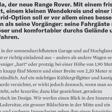
 da, der neue Range Rover. Mit einem fr
t, einem kleinen Wendekreis und einer 
rid-Option soll er vor allem eines besse
 als seine Vorgänger: seine Fahrgäste
öser und komfortabler durchs Gelände 
fahren.
o in der sonnendurchfluteten Garage und auf Hochglanz
eht er richtig einladend aus – anders als andere Wagen s
eniger „hart“ oder protzig; bei einer Höhe von 1,90 Met
n knapp fünf Metern und einer Breite von 2,20 Meter n
ständlich. Auf ein mächtiges Kühlergrillgitter und kanti
urde verzichtet, er wirkt jedoch dennoch, wenn man so
eht, sehr luxuriös; dazu klar gezeichnet, geradezu
tisch im Design. Wir werfen einen Blick in den Innenr
Ledersitze, ein grosser Bildschirm in der Mitte und ein
 und sauberes Innendesign geben ihm einen futuristis