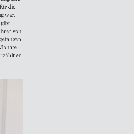
für die
ig war.
 gibt
ührer von
gefangen.
 Monate
rzählt er