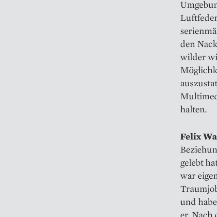
Umgebung
Luftfeder
serienmä
den Nack
wilder w
Möglichk
auszustat
Multimedi
halten.
Felix W
Beziehung
gelebt ha
war eige
Traumjob
und habe
er. Nach