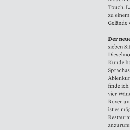
Touch. L
zu einem 
Gelände w
Der neu
sieben Si
Dieselmo
Kunde hat
Sprachass
Ablenkun
finde ich
vier Wänd
Rover un
ist es mö
Restaura
anzurufe