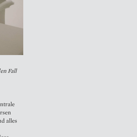
en Fall
ntrale
ersen
d alles