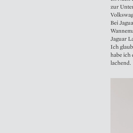
zur Unte
Volkswag
Bei Jagua
Wannemac
Jaguar La
Ich glaub
habe ich 
lachend.