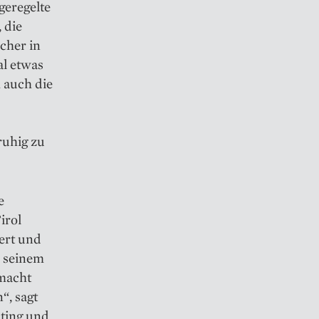
geregelte
 die
cher in
l etwas
 auch die
ruhig zu
e
irol
iert und
u seinem
emacht
“, sagt
ting und