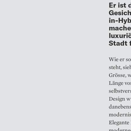
Er ist
Gesich
in-Hyb
machen
luxuri
Stadt 
Wie er s
steht, si
Grösse, w
Länge vo
selbstver
Design w
danebenst
modernis
Elegante 
modernes