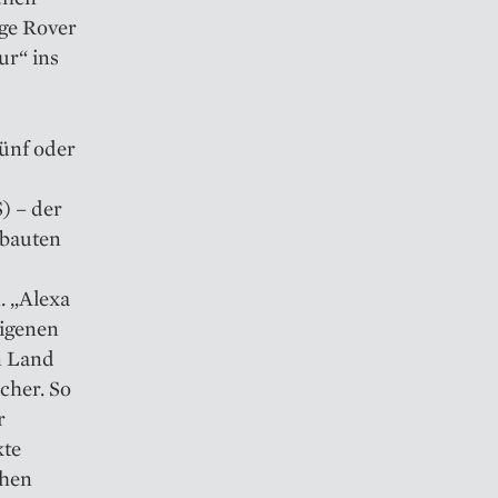
nge Rover
ur“ ins
fünf oder
) – der
ebauten
. „Alexa
eigenen
n Land
cher. So
r
kte
chen