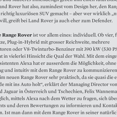
and Rover hat also, zumindest vom Design her, den Ra
richtig luxuriösen SUV gemacht – aber wer wirklich „n
ill, greift bei Land Rover ja auch eher zum Defender.
e Range Rover
ist vor allem eines: individuell. Ob vier, 
tze, Plug-in-Hybrid mit grosser Reichweite, mehrere
toren oder V8-Twinturbo-Benziner mit 390 kW (530 PS
 in vielerlei Hinsicht die Qual der Wahl. Mit dem eing
istenten Alexa hat er ausserdem die Möglichkeit, ohne
g und intuitiv mit dem Range Rover zu kommunizieren
 im neuen Range Rover sehr praktisch, da sie quasi die 
e mit ins Auto holt“, erklärt der Managing Director vo
d Jaguar in Österreich und Tschechien, Felix Wannema
glich, mittels Alexa nach dem Wetter zu fragen, sich übe
nts und deren Bewertungen zu informieren und Konta
n. Ist man dann mit dem Range Rover in seiner natürli