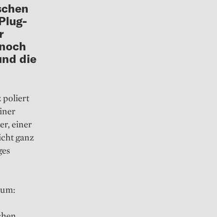
ischen
Plug-
r
 noch
und die
 poliert
einer
er, einer
icht ganz
ges
aum:
chen