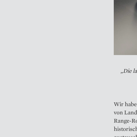
„Die l
Wir habe
von Land
Range-Ro
historisc