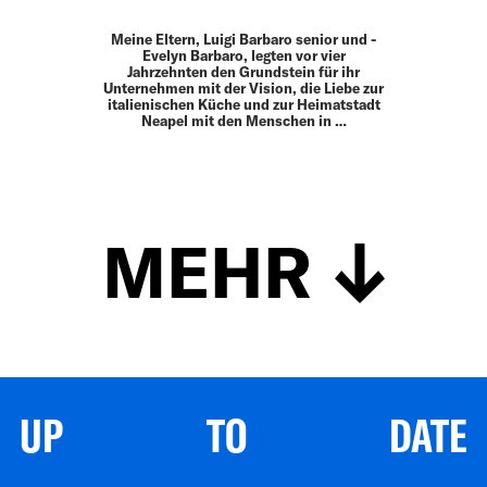
Meine Eltern, Luigi Barbaro senior und ­
Evelyn Barbaro, legten vor vier
Jahrzehnten den Grundstein für ihr
Unternehmen mit der Vision, die Liebe zur
italienischen Küche und zur Heimatstadt
Neapel mit den Menschen in …
MEHR
UP TO DATE