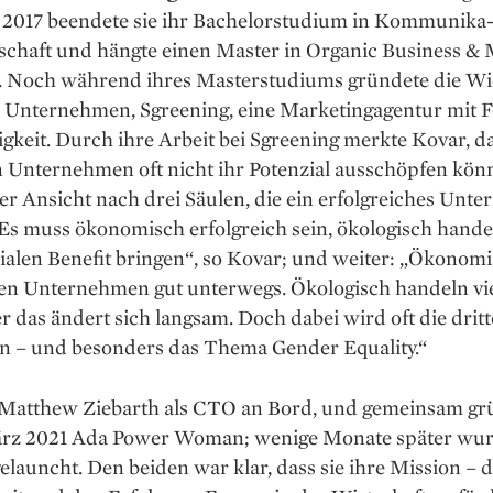
t. 2017 beendete sie ihr Bachelorstudium in Kommunika
tschaft und hängte einen Master in Organic Business &
n. Noch während ihres Masterstudiums gründete die Wi
es Unternehmen, Sgreening, eine Marketingagentur mit 
gkeit. Durch ihre Arbeit bei Sgreening merkte Kovar, d
 Unternehmen oft nicht ihr Poten­zial ausschöpfen kön
er Ansicht nach drei Säulen, die ein erfolg­reiches Un
 Es muss ökonomisch erfolgreich sein, ökologisch hand
ialen Benefit bringen“, so Kovar; und weiter: „Ökonomi
ten Unternehmen gut unterwegs. Ökologisch handeln vi
er das ändert sich langsam. Doch dabei wird oft die dritt
n – und besonders das Thema Gender Equality.“
e Matthew Ziebarth als CTO an Bord, und gemeinsam g
ärz 2021 Ada Power Woman; wenige Monate später wu
launcht. Den beiden war klar, dass sie ihre Mission – d