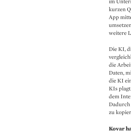
im Unter
kurzen Q
App mitte
umsetzen
weitere 
Die KI, d
vergleich
die Arbei
Daten, mi
die KI ei
KIs plagt
dem Inte
Dadurch s
zu ­kopie
Kovar ha