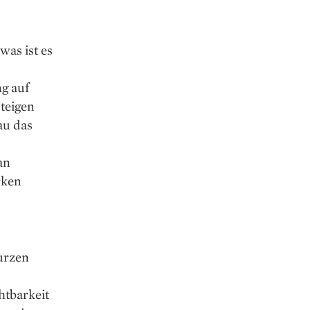
as ist es
g auf
teigen
au das
an
rken
kurzen
htbarkeit