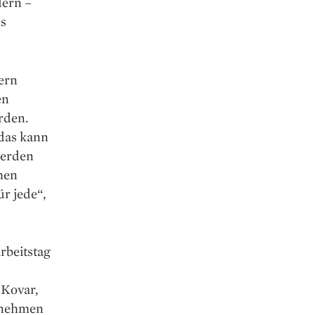
dern –
ss
dern
en
rden.
 das kann
werden
hen
r jede“,
rbeitstag
 Kovar,
ernehmen