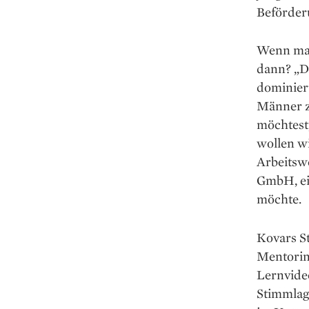
Beförderu
Wenn man
dann? „D
dominier
Männer zu
möchtest
wollen wi
Arbeitsw
GmbH, ei
möchte.
Kovars St
Mentorin 
Lern­vide
Stimmlag