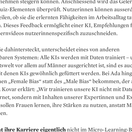
nehmen steigern können. Anschliessend wird das Geler
uiz-Elementen über­prüft. Nutzerinnen können ausser
ilen, ob sie die erlernten Fähigkeiten im Arbeits­alltag t
. Dieses Feedback ermöglicht einer KI, Empfehlungen 
Lern­videos nutzerinnenspezifisch zuzuschneiden.
ie dahintersteckt, unterscheidet eines von anderen
baren Systemen: Alle KIs werden mit Daten trainiert – 
tswelt vor allem auf Männer ausgerichtet ist, sind es au
t denen KIs gewöhnlich gefüttert werden. Bei Ada hing
nen „Female Bias“ statt des „Male Bias“ bekommen, der
. Kovar erklärt: „Wir trainieren unsere KI nicht mit Dat
rnet, sondern mit Inhalten unserer Expertinnen und Ex
ollen Frauen lernen, ihre Stärken zu nutzen, anstatt 
ren.
t ihre Karriere eigentlich
nicht im Micro-Learning-B