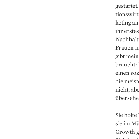
gestarte
tionswir
keting a
ihr erst
Nachhalti
Frauen in
gibt mein
braucht:
einen soz
die meis
nicht, ab
übersehe
Sie holt
sie im M
Growth ge