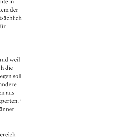
nte in
dem der
atsächlich
für
und weil
ch die
egen soll
 andere
en aus
perten.“
Männer
ereich