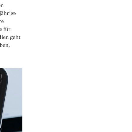
en
jährige
re
e für
dien geht
ben,