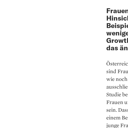
Frauen
Hinsic
Beispi
wenige
Growth
das än
Österrei
sind Frau
wie noch 
ausschlie
Studie be
Frauen u
sein. Das
einem Be
junge Fra