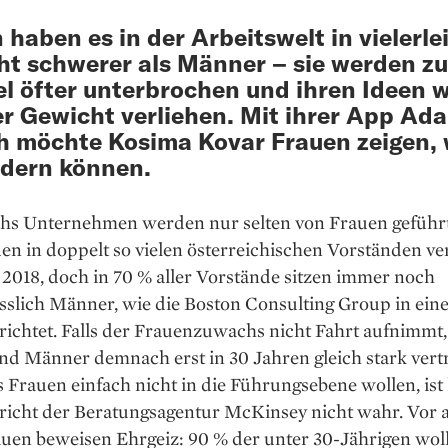
 haben es in der Arbeitswelt in vielerle
ht schwerer als Männer – sie werden z
el öfter unterbrochen und ihren Ideen 
r Gewicht verliehen. Mit ihrer App Ada
 möchte Kosima Kovar Frauen zeigen, w
dern können.
chs Unternehmen werden nur selten von Frauen geführ
en in doppelt so vielen österreichischen Vorständen ve
2018, doch in 70 % aller Vorstände sitzen immer noch
sslich Männer, wie die Boston Consulting Group in ein
richtet. Falls der Frauenzuwachs nicht Fahrt aufnimmt
nd Männer demnach erst in 30 Jahren gleich stark vert
s Frauen einfach nicht in die Führungsebene wollen, ist 
richt der Beratungs­agentur McKinsey nicht wahr. Vor 
uen beweisen Ehr­geiz: 90 % der unter 30-Jährigen wol