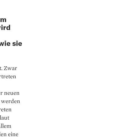
i
um
wird
ie sie
t. Zwar
rtreten
er neuen
, werden
reten
laut
allem
len eine