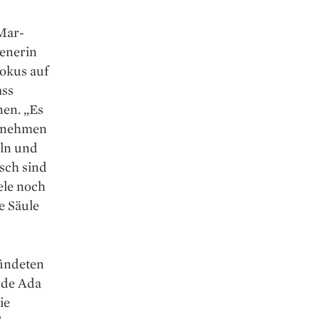
­
 Mar­
enerin
Fokus auf
ass
nen. „Es
ternehmen
eln und
sch sind
ele noch
e Säule
ründeten
rde Ada
ie