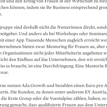
eit und den Erfolg von Frauen in der Wirtschaft zu för
­chen können, indem sie ihr ­Business ­entsprechend gro
.
gruppe sind deshalb nicht die Nutzerinnen direkt, son
beitgeber. Und ­anders als bei Workshops oder Seminar
it einer App Tausende Menschen zugleich erreicht we
nter­nehmen bieten zwar Mentoring für Frauen an, aber
n Organisationen nicht jeder Mit­arbeiterin angeboten 
nicht den Einfluss auf das Unternehmen, den wir erreic
as es braucht, ist eine Durchdringung. Eine Mentorin fü
ovar.
rne nutzen Ada Growth und bezahlen einen Euro pro A
erin. Die Kunden, zu denen unter anderem EY Austria,
die Erste Group oder die Voestalpine zählen, haben, so
hrung gemacht, dass qualifizierte Frauen aus dem Unt