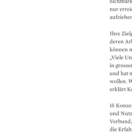
Sichtbark
nur errei
aufziehen
Ihre Ziel
deren Ar
können m
„Viele U
in grosse
und hat 
wollen. W
erklärt K
15 Konze
und Nutz
Verbund, 
die Erfa