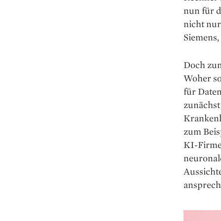
nun für 
nicht nu
Siemens,
Doch zum
Woher so
für Daten
zunächst
Krankenhä
zum Beis
KI-Firme
neuronal
Aussicht
ansprech