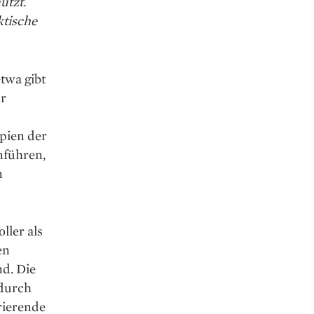
utzt.
tische
twa gibt
ür
ipien der
nführen,
n
ller als
en
nd. Die
 durch
rierende