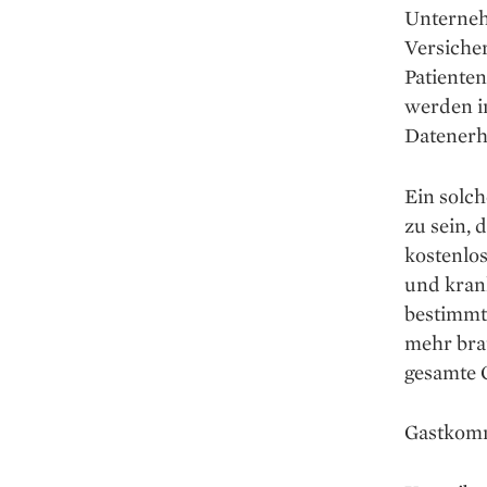
Unterneh
Versicher
Patienten
werden im
Daten­er
Ein solc
zu sein, 
kostenlo
und krank
bestimmte
mehr bra
gesamte 
Gastkom