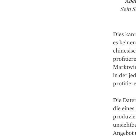
Aber
Sein 
Dies kan
es keinen
chinesis
profitier
Marktwir
in der je
profitier
Die Daten
die eines
produzie
unsichtb
Angebot 