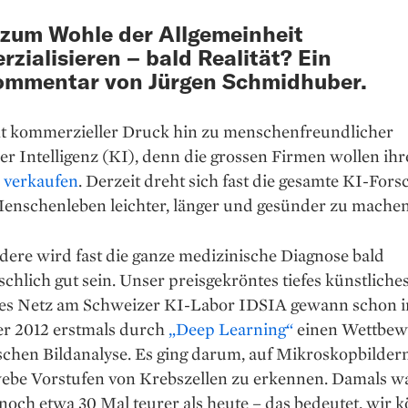
zum Wohle der Allgemeinheit
zialisieren – bald Realität? Ein
ommentar von Jürgen Schmidhuber.
ht kommerzieller Druck hin zu menschenfreundlicher
er Intelligenz (KI), denn die grossen Firmen wollen ih
 verkaufen
. Derzeit dreht sich fast die gesamte KI-For
enschenleben leichter, länger und gesünder zu machen
ere wird fast die ganze medi­zinische Diagnose bald
hlich gut sein. Unser preisgekröntes tiefes künstliche
es Netz am Schweizer KI-Labor IDSIA gewann schon 
r 2012 erstmals durch
„Deep Learning“
einen Wettbew
chen Bildanalyse. Es ging darum, auf Mikroskop­bilder
ebe Vorstufen von Krebszellen zu erkennen. Damals w
och etwa 30 Mal teurer als heute – das bedeutet, wir 