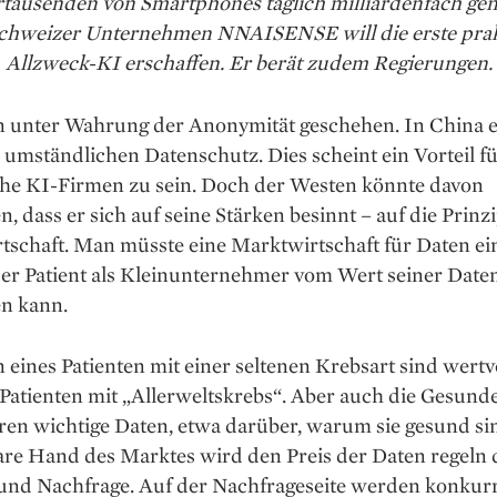
tausenden von Smartphones täglich milliardenfach gen
Schweizer Unternehmen NNAISENSE will die erste prak
Allzweck-KI erschaffen. Er berät zudem Regierungen.
n unter Wahrung der Anonymität geschehen. In China e
 umständlichen Datenschutz. Dies scheint ein Vorteil f
che KI-Firmen zu sein. Doch der Westen könnte davon
en, dass er sich auf seine Stärken besinnt – auf die Prinz
tschaft. Man müsste eine Marktwirtschaft für Daten ei
der Patient als Kleinunternehmer vom Wert seiner Date
en kann.
 eines Patienten mit einer seltenen Krebsart sind wertvo
 Patienten mit „Allerweltskrebs“. Aber auch die Gesund
ren wichtige Daten, etwa darüber, warum sie gesund si
are Hand des Marktes wird den Preis der Daten regeln
und Nachfrage. Auf der Nachfrage­seite werden konkur