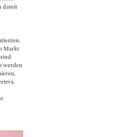
n damit
e
tienten.
en Markt
 sind
em werden
ieren,
etera.
he