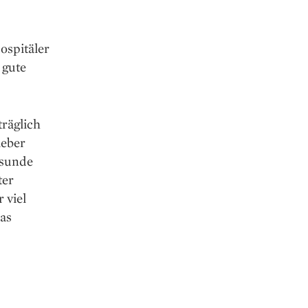
ospitäler
 gute
räglich
ieber
esunde
ter
 viel
as