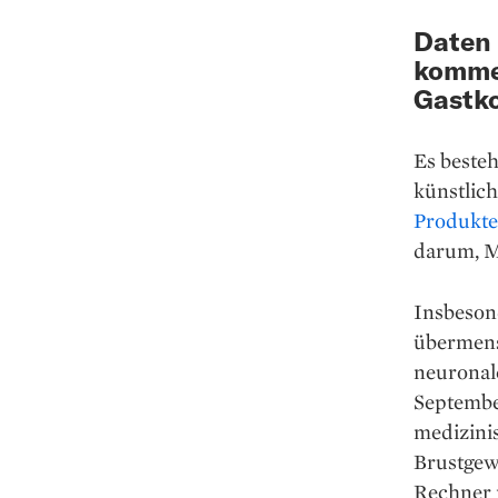
Daten 
kommer
Gastk
Es beste
künstlich
Produkte
darum, M
Insbesond
übermensc
neuronal
Septembe
medizinis
Brustgew
Rechner n