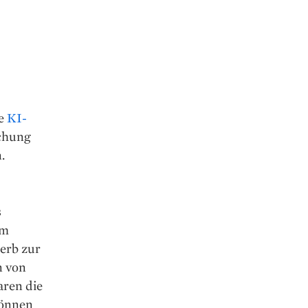
re
KI-
schung
.
s
im
erb zur
n von
aren die
können