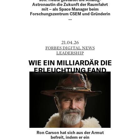
Astronautin die Zukunft der Raumfahrt
mit – als Space Manager beim
Forschungszentrum CSEM und Gründerin
…
21.04.26
FORBES DIGITAL NEWS
LEADERSHIP
WIE EIN MILLIARDÄR DIE
ERLEUCHTUNG FAND
Ron Carson hat sich aus der Armut
befreit, indem er ein