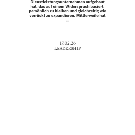
Dienstleistungsunternehmen aufgebaut
hat, das auf einem Widerspruch basiert:
persönlich zu bleiben und gleichzeitig wie
verrückt zu expandieren. Mittlerweile hat
…
17.02.26
LEADERSHIP
LIFE
DER PERFEKTE RASEN
So gross und doch so unscheinbar: Nur
mit dem richtigen Rasen läuft der Ball im
Milliardengeschäft Fussball rund. An