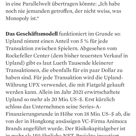
in eine Parallelwelt übertragen könnte: „Ich habe
noch nie jemanden getroffen, der nicht weiss, was
Monopoly ist.“
Das Geschäftsmodell
funktioniert im Grunde so:
Upland nimmt einen Anteil von 5 % für jede
Transaktion zwischen Spielern. Abgesehen vom
Rockefeller Center (dem bisher teuersten Verkauf in
Upland) gibt es laut Lueth Tausende kleinerer
Transaktionen, die ebenfalls für ein paar Dollar zu
haben sind. Für jede Transaktion wird die Upland-
Währung UPX verwendet, die mit Fiatgeld gekauft
werden kann. Allein im Jahr 2021 erwirtschaftete
Upland so mehr als 20 Mio. US-$. Erst kürzlich
schloss das Unternehmen seine Series-A-
Finanzierungsrunde in Höhe von 18 Mio. US-$ ab, die
von der in Hongkong ansässigen VC-Firma Animoca
Brands angeführt wurde. Der Risikokapitalgeber ist
in mehr als 150 ähnliche NFT-Projekte investiert.