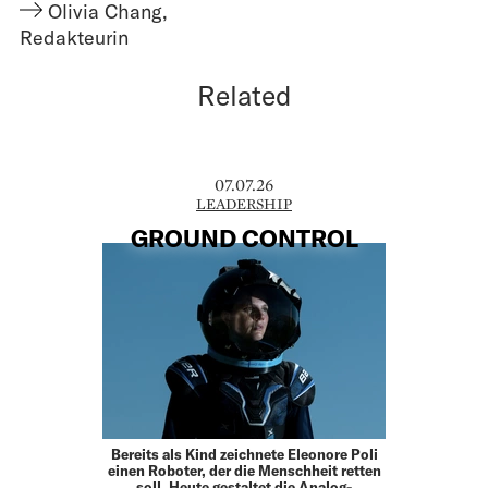
Olivia Chang
,
Redakteurin
Related
07.07.26
LEADERSHIP
GROUND CONTROL
Bereits als Kind zeichnete Eleonore Poli
einen Roboter, der die Menschheit retten
soll. Heute gestaltet die Analog-