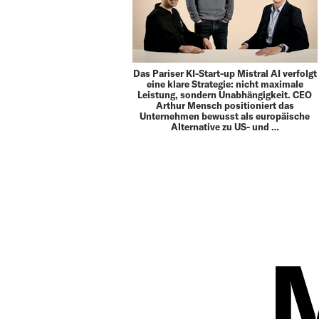
Das Pariser KI-Start-up Mistral AI verfolgt
eine klare Strategie: nicht maximale
Leistung, sondern Unabhängigkeit. CEO
Arthur Mensch positioniert das
Unternehmen bewusst als europäische
Alternative zu US- und …