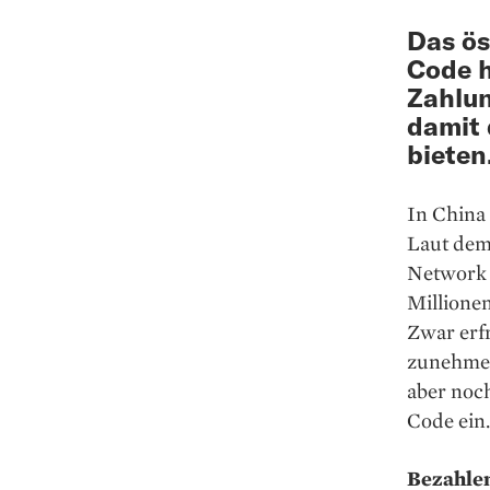
Das ös
Code h
Zahlun
damit 
bieten
In China 
Laut dem
Network 
Millione
Zwar erf
zunehmen
aber noch
Code ein.
Bezahlen