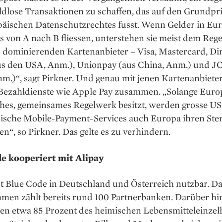
ldlose Transaktionen zu schaffen, das auf den Grundpr
päischen Datenschutzrechtes fusst. Wenn Gelder in Eu
s von A nach B fliessen, unterstehen sie meist dem Reg
s dominierenden Kartenanbieter – Visa, Mastercard, Din
s den USA, Anm.), Unionpay (aus China, Anm.) und JC
m.)“, sagt Pirkner. Und genau mit jenen Kartenanbiete
 Bezahldienste wie Apple Pay zusammen. „Solange Euro
ches, gemeinsames Regelwerk besitzt, werden grosse US
ische Mobile-Payment-Services auch Europa ihren Ste
n“, so Pirkner. Das gelte es zu verhindern.
e kooperiert mit Alipay
st Blue Code in Deutschland und Österreich nutzbar. D
men zählt bereits rund 100 Partnerbanken. Darüber hi
ren etwa 85 Prozent des heimischen Lebensmitteleinzel