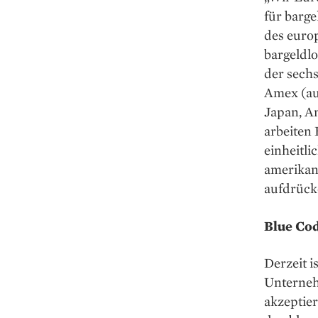
für barge
des euro
bargeldlo
der sech
Amex (au
Japan, An
arbeiten
einheitli
amerikan
aufdrücke
Blue Cod
Derzeit i
Unterneh
akzeptie