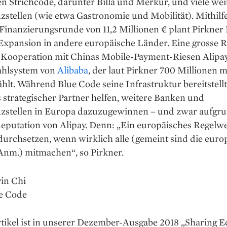
n Strichcode, darunter Billa und Merkur, und viele wei
stellen (wie etwa Gastronomie und Mobilität). Mithilf
Finanzierungsrunde von 11,2 Millionen € plant Pirkner 
Expansion in andere europäische Länder. Eine grosse Ro
e Kooperation mit Chinas Mobile-Payment-Riesen Alipay
hlsystem von
Alibaba
, der laut Pirkner 700 Millionen 
hlt. Während Blue Code seine Infrastruktur bereitstellt,
s strategischer Partner helfen, weitere Banken und
zstellen in Europa dazuzugewinnen – und zwar aufgru
Reputation von Alipay. Denn: „Ein europäisches Regelw
durchsetzen, wenn wirklich alle (gemeint sind die eur
Anm.) mitmachen“, so Pirkner.
vin Chi
ue Code
rtikel ist in unserer Dezember-Ausgabe 2018 „Sharing