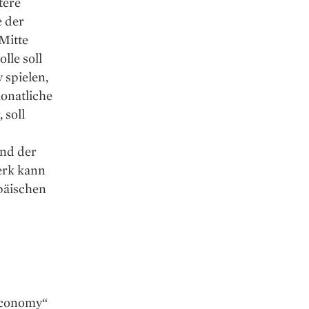
tere
e der
Mitte
lle soll
 spielen,
monatliche
 soll
nd der
erk kann
opäischen
 Economy“