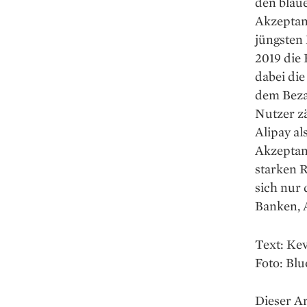
den blaue
Akzeptanz
jüngsten 
2019 die 
dabei di
dem Beza
Nutzer zä
Alipay al
Akzeptan
starken 
sich nur 
Banken, 
Text: Ke
Foto: Bl
Dieser A