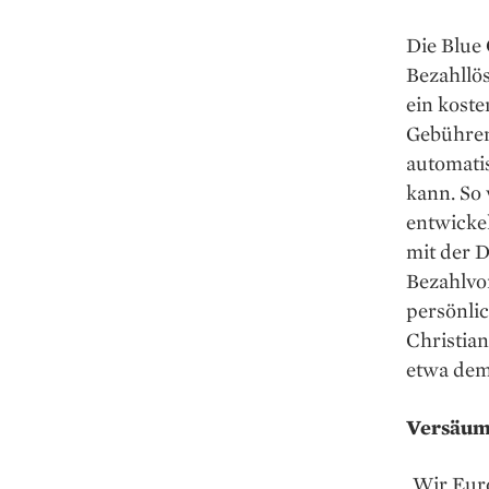
Die Blue 
Bezahllös
ein kost
Gebühren
automati
kann. So 
entwicke
mit der 
Bezahlvo
persönlic
Christia
etwa dem
Versäumn
„Wir Eur