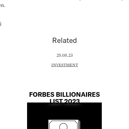
en.
i
Related
25.05.23
INVESTMENT
FORBES BILLIONAIRES
LIST 2023