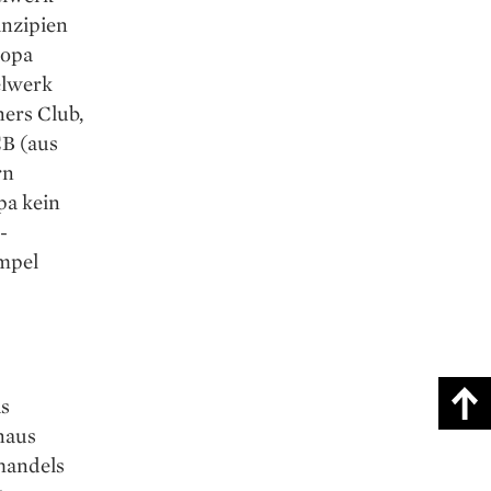
inzipien
ropa
elwerk
ers Club,
B (aus
rn
pa kein
-
mpel
as
naus
handels