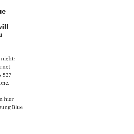
ue
ill
u
 nicht:
ernet
s 527
one.
n hier
ösung Blue