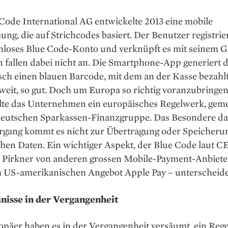
Code International AG entwickelte 2013 eine mobile
ung, die auf Strichcodes basiert. Der Benutzer registrier
enloses Blue Code-Konto und verknüpft es mit seinem G
 fallen dabei nicht an. Die Smartphone-App generiert 
sch einen blauen Barcode, mit dem an der Kasse bezah
weit, so gut. Doch um Europa so richtig voranzubringen
lte das Unternehmen ein europäisches Regelwerk, gem
Deutschen Sparkassen-Finanzgruppe. Das Besondere da
rgang kommt es nicht zur Übertragung oder Speicheru
hen Daten. Ein wichtiger Aspekt, der Blue Code laut C
n Pirkner von anderen grossen Mobile-Payment-Anbiete
 US-amerikanischen Angebot Apple Pay – unterscheide
isse in der Vergangenheit
opäer haben es in der Vergangenheit versäumt, ein Reg