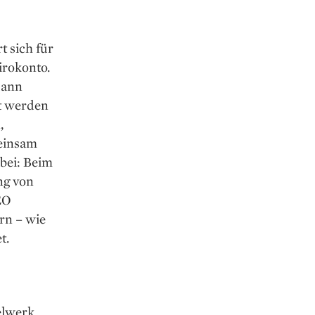
t sich für
irokonto.
dann
lt werden
,
einsam
bei: Beim
ng von
EO
rn – wie
t.
elwerk