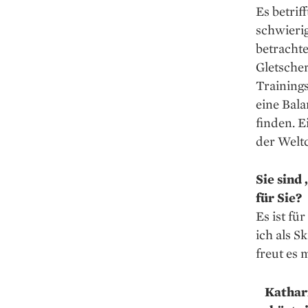
Es betrif
schwieri
betrachte
Gletscher
Trainings
eine Bal
finden. E
der Welt
Sie sind
für Sie?
Es ist fü
ich als 
freut es 
Kathari