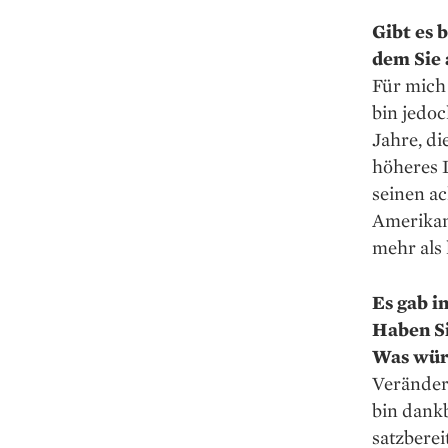
Gibt es 
dem Sie 
Für mich 
bin jedoc
Jahre, di
höheres L
seinen a
Amerikane
mehr als
Es gab i
Haben Si
Was wür
Veränder
bin dankb
satzberei