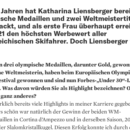
 Jahren hat Katharina Liensberger berei
sche Medaillen und zwei Weltmeisterti
ackt, und als erste Frau überhaupt erre
21 den höchsten Werbewert aller
eichischen Skifahrer. Doch Liensberger 
n drei olympische ­Medaillen, darunter Gold, ­ge­won
e Weltmeisterin, haben beim Euro­päischen Olymp
festival gewonnen und sind nun Forbes-„Under 30“-L
 Was davon würden Sie als Highlight bezeichnen? 
 ganz anderes?
rklich bereits viele Highlights in meiner Karriere gegeb
s schön war natürlich der Gewinn der beiden WM-
llen in Cortina d’Ampezzo und in derselben Saison, 20
r Slalomkristallkugel. Diesen Erfolg konnte ich durch 