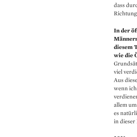
dass durc
Richtung
In der ö
Männern 
diesem T
wie die 
Grundsätz
viel verd
Aus diese
wenn ich 
verdienen
allem um
es natür
in dieser