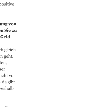
positive
lung von
n Sie zu
 Geld
ch gleich
n geht.
den,
ner
icht vor
 da gibt
weshalb