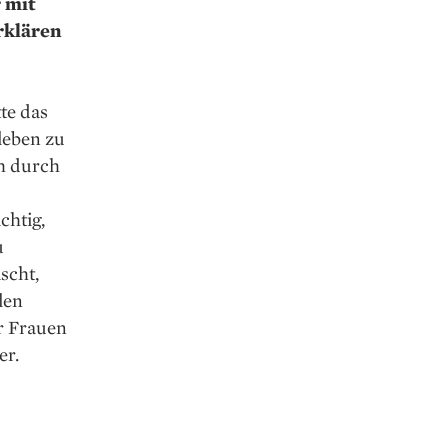
r mit
rklären
te das
leben zu
h durch
chtig,
u
scht,
len
er Frauen
er.