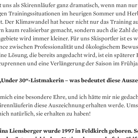
ft uns als Skirennläufer ganz dramatisch, wenn man nur
gen Trainingssituationen im heurigen Sommer und Her
t. Der Klimawandel hat heuer nicht nur das Training a
n kaum realisierbar gemacht, sondern auch die Zahl de
gebiete wird immer kleiner. Für uns Skisportler ist es w
ance zwischen Professionalität und ökologischem Bewus
ine Lösung, die bereits angedacht wird, ist ein späterer
cup­rennen und eine Verlängerung der Saison im Frühja
 „Under 30“-Listmakerin – was bedeutet diese Ausz
r mich eine besondere Ehre, und ich hätte mir nie gedach
Skirennläuferin diese Auszeichnung erhalten werde. Um
mich natürlich, sie erhalten zu haben!
na Liensberger wurde 1997 in Feldkirch geboren. S