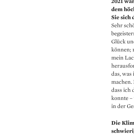
2021 war
dem höch
Sie sich 
Sehr schö
begeister
Glück un
können; 
mein Lac
herausfor
das, was
machen. D
dass ich 
konnte – 
in der G
Die Klim
schwieri