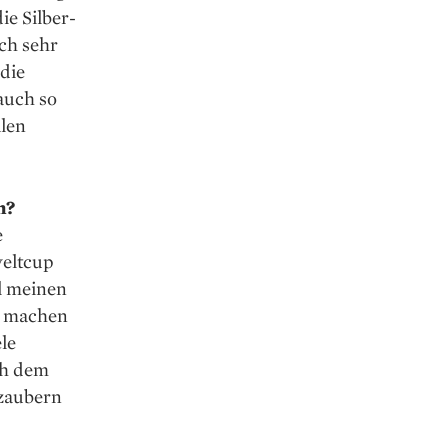
ie Silber­
ich sehr
 die
 auch so
alen
n?
e
weltcup
l meinen
as machen
ele
ch dem
 zaubern