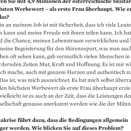
en Sie mit 4,9 Millionen der österreichische Skista
sten Werbewert – als erste Frau überhaupt. Wie e
das?
n an meinem Job ist mit Sicherheit, dass ich viele Leute
n kann und meine Freude mit ihnen teilen kann. Ich hat
d die Chance, meinen Lebenstraum verwirklichen und 
meine Begeisterung für den Skirennsport, was man auc
hen oft sehen kann, gab vermutlich vielen Menschen in
dernden Zeiten Mut, Kraft und Hoffnung. Es ist mir wi
 ich mache, auch mit ganzem Herzen und authentisch z
as ist, was mich auszeichnet. Es hat mich selbst überra
den höchsten Werbewert als erste Frau überhaupt erzie
vielleicht ist es auch an der Zeit, dass die Leistungen d
esellschaft genauso anerkannt werden wie die der Männ
akrise führt dazu, dass die Bedingungen allgemein
ger werden. Wie blicken Sie auf dieses Problem?