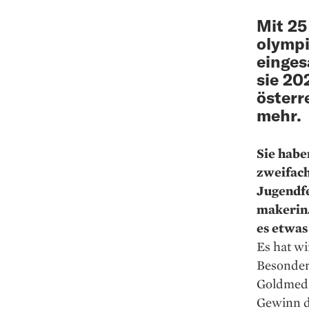
Mit 25
olympi
einges
sie 20
österr
mehr.
Sie habe
zweifach
Ju­gend­
makerin.
es etwas
Es hat wi
Besonder
Goldmedai
Gewinn de