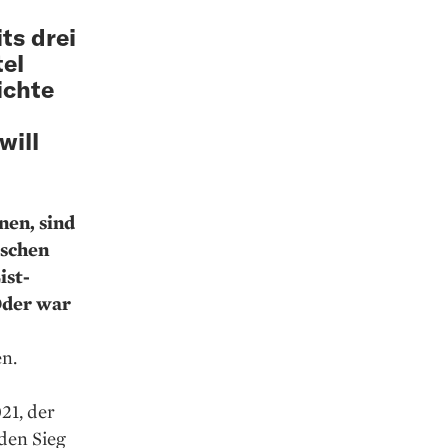
ts drei
tel
ichte
will
nen, sind
ischen
ist­
Oder war
en.
21, der
den Sieg