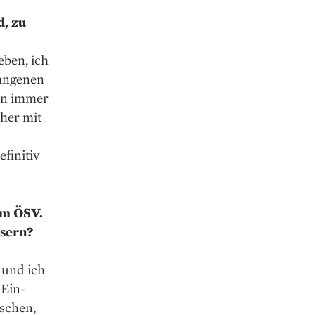
d, zu
eben, ich
gangenen
ein immer
cher mit
finitiv
im ÖSV.
ssern?
 und ich
 Ein­
nschen,