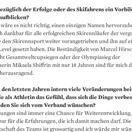
bezüglich der Erfolge oder des Skifahrens ein Vorbil
aufblicken?
wäre es nicht richtig, einen einzigen Namen hervorzu­h
h dankbar für alle erfolgreichen Skirennläufer der ver
e den Skirennsport weiter vorangetrieben und ihn auf 
evel gesetzt haben. Die Beständigkeit von Marcel Hirs
cht Gesamtweltcupsiegen oder der Olympiasieg der
rin Mikaela Shiffrin mit nur 18 Jahren sind für mich de
 herausragend.
n den letzten Jahren intern viele Veränderungen be
e als Athletin das Gefühl, dass sich die Dinge verbe
den Sie sich vom Verband wünschen?
ungen sind immer eine Chance für Weiterentwicklung,
ar für die Erfahrungen, die ich damit machen darf. Die
tschaft des Teams ist gross­artig und ich würde mir wü