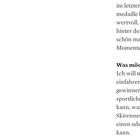
im letzte
medaille 
wertvoll.
hinter de
schön ma
Momente 
Was möch
Ich will 
einfahre
gewinnen 
sportlich
kann, was
Skirenne
einen od
kann.