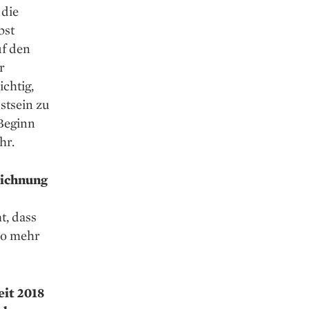
 die
bst
uf den
r
ichtig,
stsein zu
 Beginn
hr.
eichnung
t, dass
so mehr
eit 2018