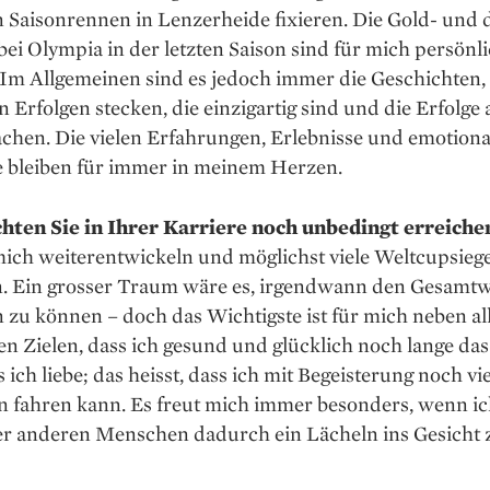
n Saison­rennen in Lenzer­heide fixieren. Die Gold- und d
bei Olympia in der letzten Saison sind für mich persönl
 Im Allgemeinen sind es jedoch immer die Geschichten,
n Erfolgen stecken, die einzigartig sind und die Erfolge
chen. Die vielen Erfahrungen, Erlebnisse und emotion
bleiben für immer in mei­nem Herzen.
ten Sie in Ihrer Karriere noch unbedingt erreiche
mich weiterentwickeln und möglichst viele Weltcupsieg
n. Ein grosser Traum wäre es, irgendwann den Gesamt
zu können – doch das Wichtigste ist für mich neben al
en Zielen, dass ich gesund und glücklich noch lange d
 ich liebe; das heisst, dass ich mit Begeisterung noch vi
n fahren kann. Es freut mich immer besonders, wenn i
er anderen Menschen dadurch ein Lächeln ins Gesicht