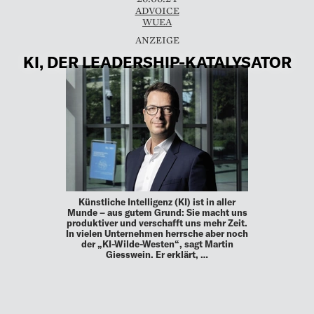
ADVOICE
WUEA
KI, DER LEADERSHIP-KATALYSATOR
Künstliche Intelligenz (KI) ist in aller
Munde – aus gutem Grund: Sie macht uns
produktiver und verschafft uns mehr Zeit.
In vielen Unternehmen herrsche aber noch
der „KI-Wilde-Westen“, sagt Martin
Giesswein. Er erklärt, …