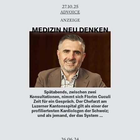
27.10.25
ADVOICE
MEDIZIN NEU DENKEN
Spätabends, zwischen zwei
Konsultationen, nimmt sich Florim Cuculi
Zeit für ein Gespräch. Der Chefarzt am
Luzerner Kantonsspital gilt als einer der
profiliertesten Kardiologen der Schweiz;
und als jemand, der das System …
26.06.24