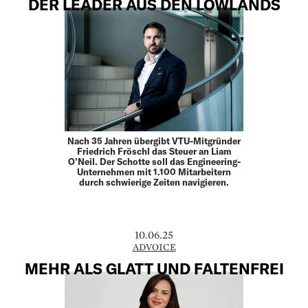
DER LEADER AUS DEN LOWLANDS
Nach 35 Jahren übergibt VTU-Mitgründer
Friedrich Fröschl das Steuer an Liam
O’Neil. Der Schotte soll das Engineering-
Unternehmen mit 1.100 Mitarbeitern
durch schwierige Zeiten navigieren.
10.06.25
ADVOICE
MEHR ALS GLATT UND FALTENFREI