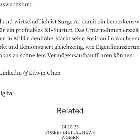
nswachstum.
l und wirtschaftlich ist Surge AI damit ein bemerkensw
für ein profitables KI-Startup. Das Unternehmen erzielt
n in Milliardenhöhe, stärkt seine Position im wachsen
kt und demonstriert gleichzeitig, wie Eigenfinanzieru
kus zu schnellem Vermögensaufbau führen können.
a Linkedin @Edwin Chen
igital
Related
24.10.25
FORBES DIGITAL NEWS
WOMEN