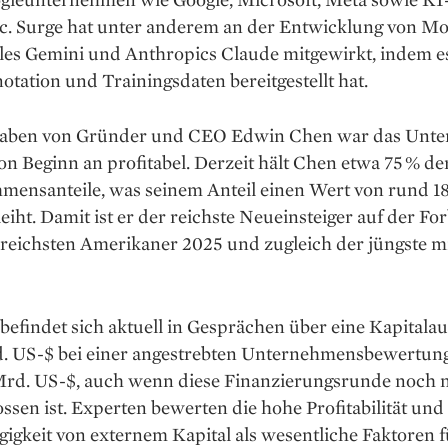
c. Surge hat unter anderem an der Entwicklung von Mo
les Gemini und Anthropics Claude mitgewirkt, indem e
tation und Trainingsdaten bereitgestellt hat.
aben von Gründer und CEO Edwin Chen war das Unt
n Beginn an profitabel. Derzeit hält Chen etwa 75 % de
mensanteile, was seinem Anteil einen Wert von rund 1
eiht. Damit ist er der reichste Neueinsteiger auf der Fo
 reichsten Amerikaner 2025 und zugleich der jüngste mi
befindet sich aktuell in Gesprächen über eine Kapital
d. US-$ bei einer angestrebten Unternehmensbewertun
Mrd. US-$, auch wenn diese Finanzierungsrunde noch n
ssen ist. Experten bewerten die hohe Profitabilität und
igkeit von externem Kapital als wesentliche Faktoren 