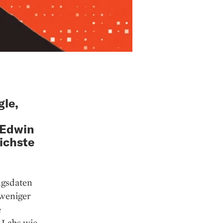
gle,
 Edwin
eichste
ngsdaten
 weniger
e
-Labs wie