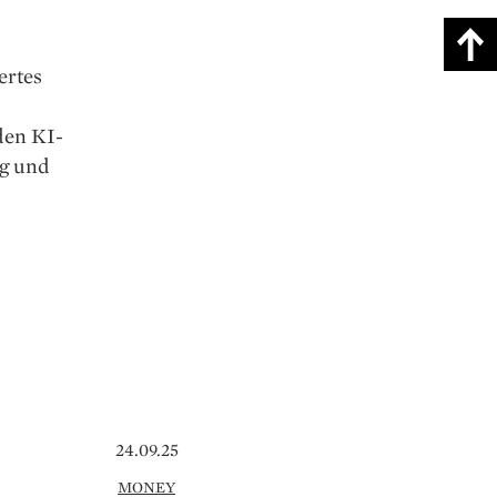
ertes
den KI-
ng und
24.09.25
MONEY