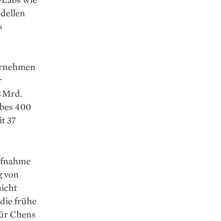
dellen
s
ernehmen
r
8 Mrd.
rbes 400
t 37
aufnahme
g von
icht
 die frühe
für Chens