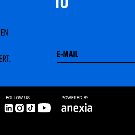
TO 
MEN
ERT.
FOLLOW US
POWERED BY
LinkedIn
Instagram
TikTok
YouTube