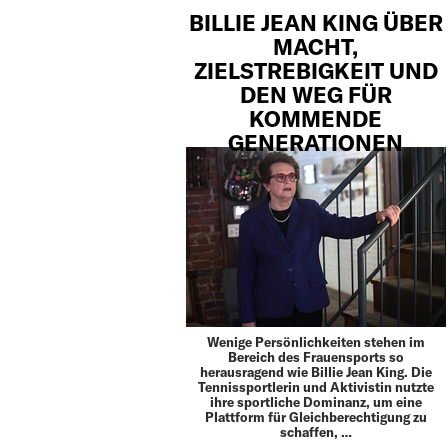
BILLIE JEAN KING ÜBER
MACHT,
ZIELSTREBIGKEIT UND
DEN WEG FÜR
KOMMENDE
GENERATIONEN
Wenige Persönlichkeiten stehen im
Bereich des Frauensports so
herausragend wie Billie Jean King. Die
Tennissportlerin und Aktivistin nutzte
ihre sportliche Dominanz, um eine
Plattform für Gleichberechtigung zu
schaffen, …