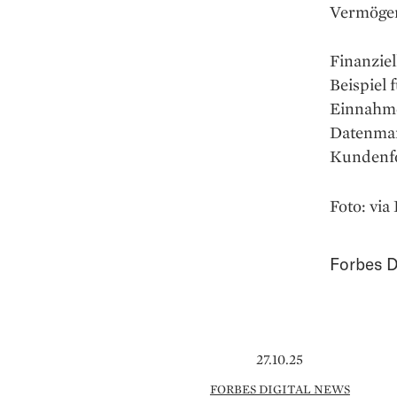
Vermöge
Finanziel
Beispiel 
Einnahme
Datenmar
Kundenfo
Foto: vi
Forbes D
27.10.25
FORBES DIGITAL NEWS