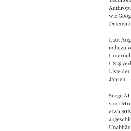
Anthropi
wie Goog
Datenanno
Laut Ang
nahezu vo
Unterneh
US-$ verl
Liste der
Jahren.
Surge AI 
von 1 Mr
etwa 30 
abgeschlo
Unabhäng