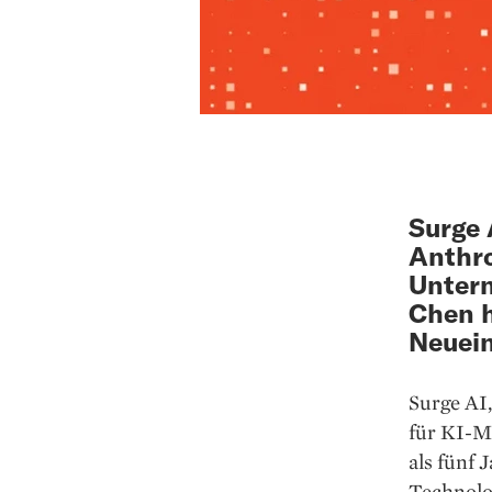
Surge 
Anthro
Untern
Chen h
Neuein
Surge AI,
für KI-Mo
als fünf
Technolo