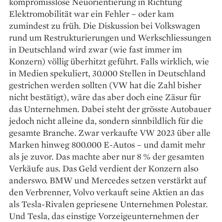
kompromisslose Neuorientierung in Richtung
Elektromobilität war ein Fehler – oder kam
zumindest zu früh. Die Diskussion bei Volks­wagen
rund um Restrukturierungen und Werk­schliessungen
in Deutschland wird zwar (wie fast immer im
Konzern) völlig überhitzt geführt. Falls wirklich, wie
in Medien spekuliert, 30.000 Stellen in Deutschland
gestrichen werden sollten (VW hat die Zahl bisher
nicht bestätigt), wäre das aber doch eine Zäsur für
das Unternehmen. Dabei steht der grösste Autobauer
jedoch nicht alleine da, sondern sinnbildlich für die
gesamte Branche. Zwar verkaufte VW 2023 über alle
Marken hinweg 800.000 E-Autos – und damit mehr
als je zuvor. Das machte aber nur 8 % der gesamten
Verkäufe aus. Das Geld verdient der Konzern also
anderswo. BMW und Mercedes setzen verstärkt auf
den Verbrenner, Volvo ver­kauft seine Aktien an das
als Tesla-Rivalen ge­priesene Unternehmen Polestar.
Und Tesla, das einstige Vor­zeigeunternehmen der