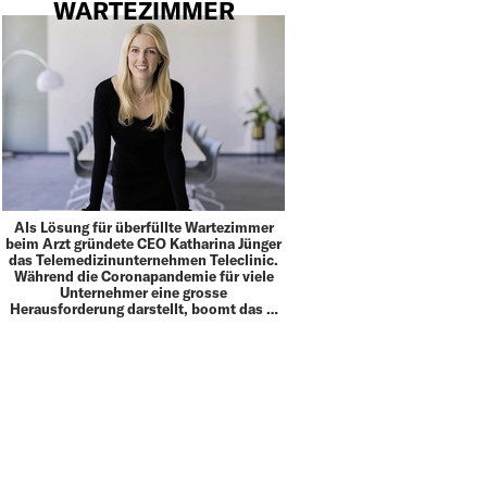
WARTEZIMMER
Als Lösung für überfüllte Wartezimmer
beim Arzt gründete CEO Katharina Jünger
das Telemedizinunternehmen Teleclinic.
Während die Coronapandemie für viele
Unternehmer eine grosse
Herausforderung darstellt, boomt das …