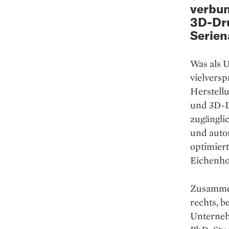
verbun
3D-Dru
Serien
Was als U
vielversp
Herstell
und 3D-D
zugänglic
und autom
optimiert
Eichenho
Zusammen
rechts, 
Unterneh