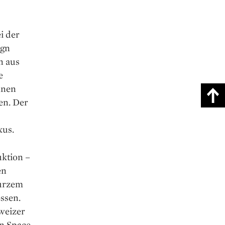
i der
ign
n aus
e
nnen
en. Der
xus.
uktion –
en
Kurzem
ssen.
weizer
n Space