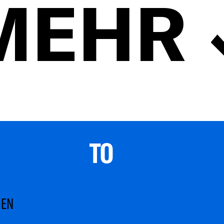
MEHR
TO 
MEN