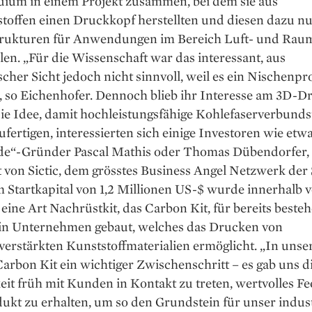
ium in einem Projekt zusammen, bei dem sie aus
toffen einen Druckkopf herstellten und diesen dazu nu
Strukturen für Anwendungen im Bereich Luft- und Rau
len. „Für die Wissenschaft war das interessant, aus
her Sicht jedoch nicht sinnvoll, weil es ein Nischenp
“, so Eichenhofer. Dennoch blieb ihr Interesse am 3D-D
ie Idee, damit hochleistungsfähige Kohlefaserverbundst
ufertigen, interessierten sich einige Investoren wie etw
de“-Gründer Pascal Mathis oder Thomas Dübendorfer,
 von Sictic, dem grösstes Business Angel Netzwerk der
 Startkapital von 1,2 Millionen US-$ wurde innerhalb 
ine Art Nachrüstkit, das Carbon Kit, für bereits beste
in Unternehmen gebaut, welches das Drucken von
verstärkten Kunststoffmaterialien ermöglicht. „In unse
arbon Kit ein wichtiger Zwischenschritt – es gab uns d
it früh mit Kunden in Kontakt zu treten, wertvolles F
kt zu erhalten, um so den Grundstein für unser indust