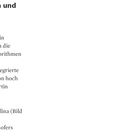
n und
in
h die
gorithmen
egrierte
von hoch
rtin
ina (Bild
ofers