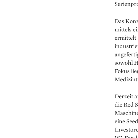
Serienpro
Das Konze
mittels 
ermittelt
industrie
angeferti
sowohl He
Fokus lie
Medizinte
Derzeit a
die Red S
Maschine
eine See
Investor
VC-Fonds