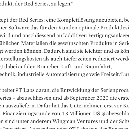
dukt, der Red Series, zu legen.“
pt der Red Series: eine Komplettlösung anzubieten, be
einer Software das für den Kunden optimale Produktdes
 wird und anschliessend auf additiven Fertigungsanlage
üblichen Materialien die gewünschten Produkte in Seri
gt werden können. Dadurch sind sie leichter und es kö
rstellungskosten als auch Lieferzeiten reduziert werd
gt dabei auf den Branchen Luft- und Raumfahrt,
chnik, industrielle Automatisierung sowie Freizeit/Lu
rbeitet 9T Labs daran, die Entwicklung der Serienprod
eries – abzuschliessen und ab September 2020 die erst
n auszuliefern. Dafür hat das Unternehmen erst vor 
d-Finanzierungsrunde von 4,3 Millionen US-$ abgeschlo
en sind unter anderem Wingman Ventures und der Sch
 Investiere. Ausserdem wird 9T Labs von der Europea