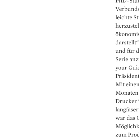
PhD-Stud
Verbunds
leichte 
herzustel
ökonomisc
darstellt
und für d
Serie anz
your Gui
Präsident
Mit einem
Monaten e
Drucker 
langfaser
war das C
Möglichke
zum Produ