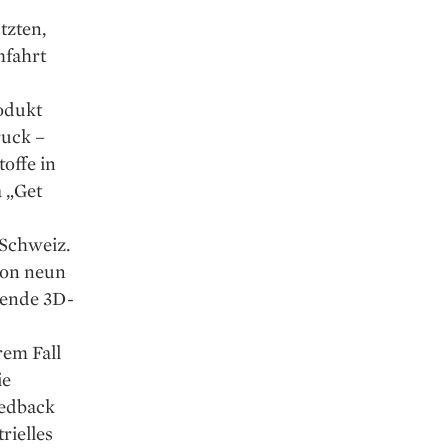
tzten,
mfahrt
rodukt
ruck –
offe in
a „Get
 Schweiz.
von neun
hende 3D-
rem Fall
ie
eedback
rielles