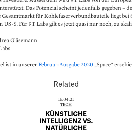
terstützt. Das Potenzial scheint jedenfalls gegeben – d
 Gesamtmarkt für Kohlefaserverbundbauteile liegt bei 
n US-$. Für 9T Labs gilt es jetzt quasi nur noch, zu skal
drea Gläsemann
 Labs
el ist in unserer
Februar-Ausgabe 2020
„Space“ erschie
Related
16.04.21
TECH
KÜNSTLICHE
INTELLIGENZ VS.
NATÜRLICHE