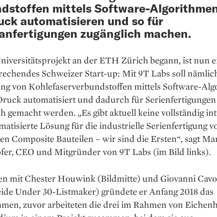
dstoffen mittels Software-Algorithme
ck automatisieren und so für
anfertigungen zugänglich machen.
niversitätsprojekt an der ETH Zürich begann, ist nun e
rechendes ­Schweizer Start-up: Mit 9T Labs soll ­nämlic
ung von Kohlefaser­verbundstoffen mittels Software-Al
ruck automatisiert und dadurch für Serienfertigungen
h gemacht werden. „Es gibt aktuell keine vollständig int
atisierte Lösung für die industrielle Serienfertigung 
en Composite Bauteilen – wir sind die Ersten“, sagt Ma
fer, CEO und Mitgründer von 9T Labs (im Bild links).
 mit Chester Houwink (Bildmitte) und Giovanni Cavol
beide Under 30-Listmaker) gründete er Anfang 2018 das
men, zuvor arbeiteten die drei im Rahmen von Eichenh