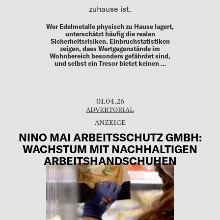
zuhause ist.
Wer Edelmetalle physisch zu Hause lagert,
unterschätzt häufig die realen
Sicherheitsrisiken. Einbruchstatistiken
zeigen, dass Wertgegenstände im
Wohnbereich besonders gefährdet sind,
und selbst ein Tresor bietet keinen …
01.04.26
ADVERTORIAL
NINO MAI ARBEITSSCHUTZ GMBH:
WACHSTUM MIT NACHHALTIGEN
ARBEITSHANDSCHUHEN