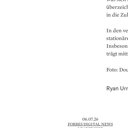
überzeich
in die Z
In den v
stationä
Insbeson
trägt mit
Foto: Do
Ryan Ur
06.07.26
FORBES DIGITAL NEWS