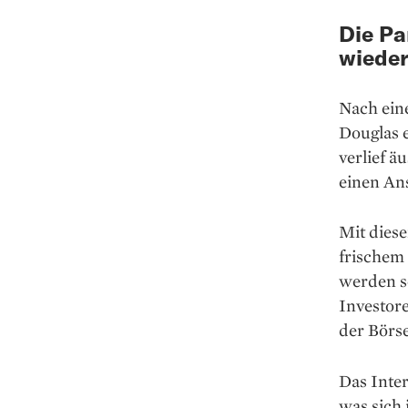
Die Pa
wieder
Nach ein
Douglas e
verlief ä
einen Ans
Mit dies
frischem 
werden s
Investor
der Börs
Das Inter
was sich 