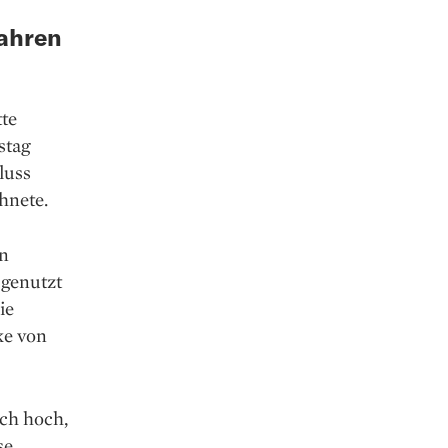
Jahren
te
stag
luss
hnete.
an
 genutzt
ie
ke von
ich hoch,
se