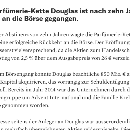
rfümerie-Kette Douglas ist nach zehn 
 an die Börse gegangen.
er Abstinenz von zehn Jahren wagte die Parfümerie-Ket
ine erfolgreiche Rückkehr an die Börse. Der Eröffnung
usserst vielversprechend, da die Aktien zum Handelssch
tieg von 2,5 % über dem Ausgabepreis von 26 € verzeic
em Börsengang konnte Douglas beachtliche 850 Mio. € 
Kapital akquirieren, das vorrangig zur Schuldentilgung
oll. Bereits im Jahr 2014 war das Unternehmen durch d
engruppe um Advent International und die Familie Kre
e genommen worden.
esse seitens der Anleger an Douglas war ausserordentl
in mehrfach überzeichneten Aktien widerspiegelte. Die