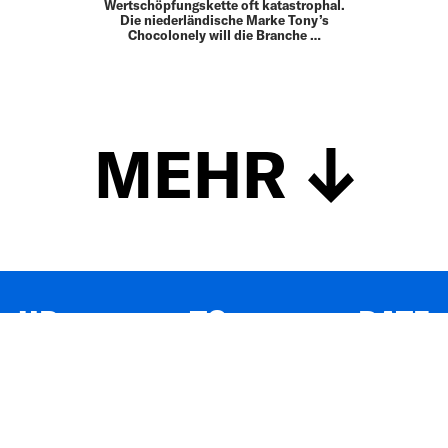
Wertschöpfungskette oft katastrophal.
Die niederländische Marke Tony’s
Chocolonely will die Branche …
MEHR
UP TO DATE
MIT DEM FORBES-NEWSLETTER BEKOMMEN SIE
REGELMÄSSIG DIE SPANNENDSTEN ARTIKEL SOWIE
EVENTANKÜNDIGUNGEN DIREKT IN IHR E-MAIL-POSTFACH