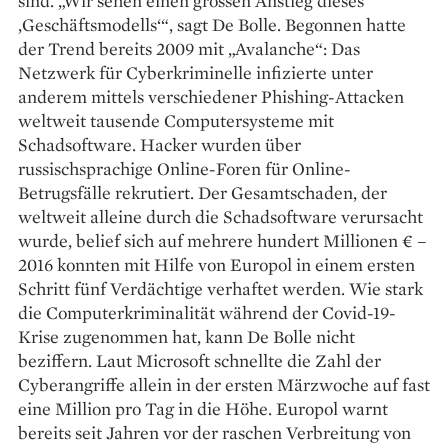
sind. „Wir sehen einen grossen Anstieg dieses
‚Geschäfts­modells‘“, sagt De Bolle. Begonnen hatte
der Trend bereits 2009 mit „Avalanche“: Das
Netzwerk für Cyberkriminelle infizierte unter
anderem mittels verschiedener Phishing-Attacken
weltweit tausende Computersysteme mit
Schadsoftware. Hacker wurden über
russischsprachige Online-Foren für Online-
Betrugsfälle rekrutiert. Der Gesamtschaden, der
weltweit alleine durch die Schadsoftware verursacht
wurde, belief sich auf mehrere hundert Millionen € –
2016 konnten mit Hilfe von Europol in einem ersten
Schritt fünf Verdächtige verhaftet werden. Wie stark
die Computerkriminalität während der Covid-19-
Krise zugenommen hat, kann De Bolle nicht
beziffern. Laut Microsoft schnellte die Zahl der
Cyberangriffe allein in der ersten Märzwoche auf fast
eine Million pro Tag in die Höhe. Europol warnt
bereits seit Jahren vor der raschen Verbreitung von