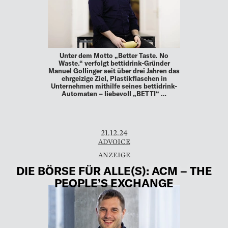
Unter dem Motto „Better Taste. No
Waste.“ verfolgt bettidrink-Gründer
Manuel Gollinger seit über drei Jahren das
ehrgeizige Ziel, Plastikflaschen in
Unternehmen mithilfe seines bettidrink-
Automaten – liebevoll „BETTI“ …
21.12.24
ADVOICE
DIE BÖRSE FÜR ALLE(S): ACM – THE
PEOPLE’S EXCHANGE