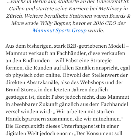
...wuchs in Berlin auf, studierte an der Universität St.
Gallen und startete seine Karriere bei McKinsey in
Zürich. Weitere berufliche Stationen waren Boards &
More sowie Willy Bogner, bevor er 2016 CEO der
Mammut Sports Group
wurde.
Aus dem bisherigen, stark B2B-getriebenen ­Modell –
Mammut verkauft an Fachhändler, diese verkaufen
an den Endkunden – will Pabst eine Strategie
formen, die Kunden auf allen Kanälen anspricht, egal
ob physisch oder online. Obwohl der Stellenwert der
direkten Absatzkanäle, also des Webshops und der
Brand Stores, in den letzten Jahren deutlich
gestiegen ist, denkt Pabst jedoch nicht, dass Mammut
in absehbarer Zukunft gänzlich aus dem Fach­handel
verschwinden wird: „ Wir arbeiten mit starken
Handelspartnern zusammen, die wir mitnehmen.“
Die Komplexität dieses Unterfangens ist in ­einer
digitalen Welt jedoch enorm: „Der Konsument soll