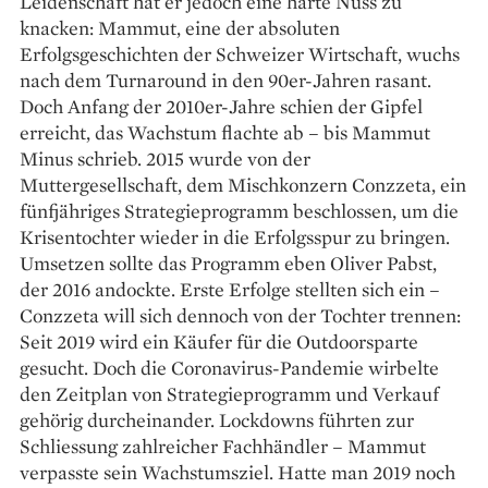
Leidenschaft hat er jedoch eine harte Nuss zu
knacken: Mammut, eine der absoluten
Erfolgsgeschichten der Schweizer Wirtschaft, wuchs
nach dem Turnaround in den 90er-Jahren rasant.
Doch Anfang der 2010er-Jahre schien der Gipfel
erreicht, das Wachstum flachte ab – bis Mammut
Minus schrieb. 2015 wurde von der
Muttergesellschaft, dem Mischkonzern Conzzeta, ein
fünfjähriges Strategieprogramm beschlossen, um die
Krisentochter wieder in die Erfolgsspur zu bringen.
Umsetzen sollte das Programm eben Oliver Pabst,
der 2016 andockte. Erste Erfolge stellten sich ein –
Conzzeta will sich dennoch von der Tochter trennen:
Seit 2019 wird ein Käufer für die Outdoorsparte
gesucht. Doch die Corona­virus-Pandemie wirbelte
den Zeitplan von Strategieprogramm und Verkauf
gehörig durcheinander. Lockdowns führten zur
Schliessung ­zahlreicher Fachhändler – Mammut
verpasste sein Wachstumsziel. Hatte man 2019 noch