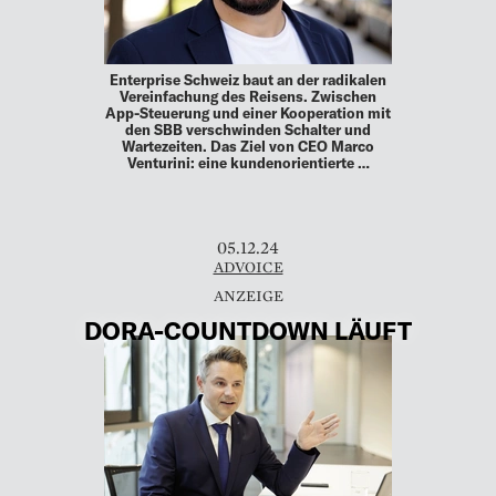
Enterprise Schweiz baut an der radikalen
Vereinfachung des Reisens. Zwischen
App-Steuerung und einer Kooperation mit
den SBB verschwinden Schalter und
Wartezeiten. Das Ziel von CEO Marco
Venturini: eine kundenorientierte …
05.12.24
ADVOICE
DORA-­COUNTDOWN LÄUFT