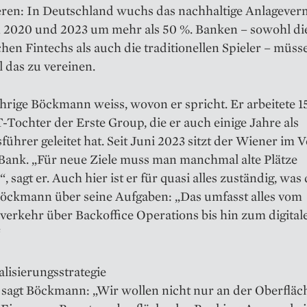
ieren: In Deutschland wuchs das nachhaltige Anlageve
 2020 und 2023 um mehr als 50 %. Banken – sowohl di
en Fintechs als auch die traditionellen Spieler – müs
ll das zu vereinen.
hrige Böckmann weiss, wovon er spricht. Er arbeitete 1
T-Tochter der Erste Group, die er auch einige Jahre als
­führer geleitet hat. Seit Juni 2023 sitzt der Wiener im 
Bank. „Für neue Ziele muss man manchmal alte Plätze
, sagt er. Auch hier ist er für quasi alles zuständig, was 
 Böckmann über seine Aufgaben: „Das umfasst alles vom
erkehr über Backoffice Operations bis hin zum digital
“
alisierungsstrategie
 sagt Böckmann: „Wir wollen nicht nur an der Oberfläc