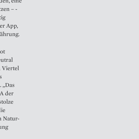
den, eine
zen – ­
tig
ner App,
Währung.
bot
utral
 Viertel
s
. „Das
NA der
stolze
die
in Natur-
ung