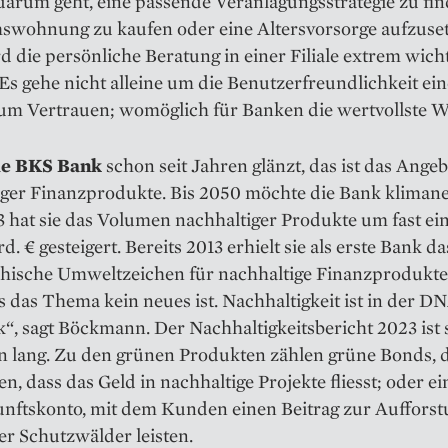
arum geht, eine passende Ver­anlagungsstrategie zu fin
swohnung zu kaufen oder eine Altersvorsorge aufzuset
d die persönliche ­Beratung in einer Filiale extrem wich
 Es gehe nicht alleine um die Benutzerfreundlichkeit ei
um Vertrauen; womöglich für Banken die wertvollste 
ie BKS Bank
schon seit Jahren glänzt, das ist das Ange
iger Finanzprodukte. Bis 2050 möchte die Bank klimane
3 hat sie das Volumen nachhaltiger Produkte um fast ein
d. € gesteigert. Bereits 2013 erhielt sie als erste Bank da
chische Umweltzeichen für nach­haltige Finanzprodukte
ss das Thema kein neues ist. Nachhaltigkeit ist in der D
, sagt Böckmann. Der Nachhaltigkeitsbericht 2023 ist 
en lang. Zu den grünen Produkten zählen grüne Bonds, 
en, dass das Geld in nachhaltige Projekte fliesst; oder e
nftskonto, mit dem Kunden einen Beitrag zur Aufforst
r Schutzwälder leisten.