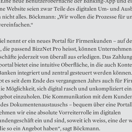
“ Eine neue Benutzeroberfläche der Banking-App und e
ne Website seien zwar Teile des digitalen Um- und Aus
 nicht alles. Böckmann: „Wir wollen die Prozesse für u
ereinfachen.“
iel nennt er ein neues Portal für Firmenkunden – auf de
m, die passend BizzNet Pro heisst, können Unternehmen
chäfte jederzeit von überall aus erledigen. Das Zahlung
ortal bietet eine intuitive Ober­fläche, in die auch Kont
anken integriert und zentral ge­steuert werden können.
bt es seit dem Ende des ­vergangenen Jahrs auch für Fi
e Möglichkeit, sich digi­tal rasch und unkompliziert ein
gebot einzuholen. Die Kommuni­kation mit dem Kunden 
e des Dokumentenaustauschs – bequem über eine Portal
hmen wir eine absolute Vorreiterrolle im digitalen
den­geschäft ein und sind, soweit ich weiss, eine der 
die so ein Angebot haben“, sagt Böckmann.