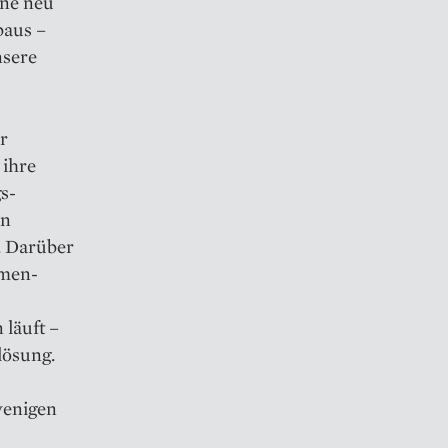
ine neu
baus –
nsere
r
 ihre
s­
en
 ­Darüber
rmen­
läuft –
lösung.
wenigen