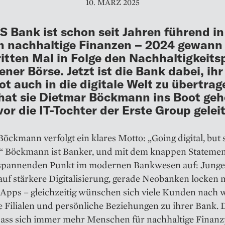
10. MÄRZ 2025
S Bank ist schon seit Jahren führend in
 nachhaltige Finanzen – 2024 gewann 
itten Mal in Folge den Nachhaltigkeits
ener Börse. Jetzt ist die Bank dabei, ihr
t auch in die digitale Welt zu übertrag
hat sie Dietmar Böckmann ins Boot geh
vor die IT-Tochter der Erste Group geleit
öckmann verfolgt ein klares Motto: „Going digital, but 
.“ Böckmann ist Banker, und mit dem knappen Statement
 spannenden Punkt im modernen Bankwesen auf: Jung
uf stärkere ­Digitalisierung, gerade Neobanken locken m
Apps – gleichzeitig wünschen sich viele Kunden nach w
e Filialen und persönliche Beziehungen zu ihrer Bank.
ass sich immer mehr Menschen für nachhaltige Finanz