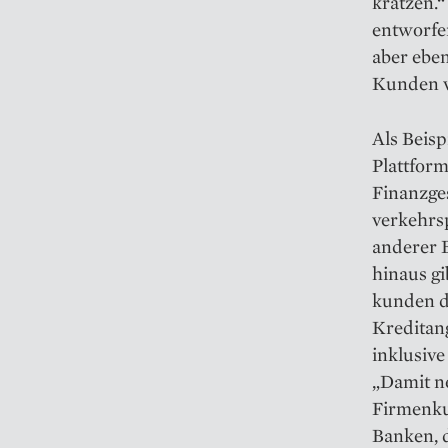
kratzen.
entwor­fe
aber eben
Kunden v
Als Beisp
Plattfor
Finanzges
verkehrsp
anderer B
hinaus gi
kunden di
Kreditan
inklusiv
„Damit ne
Firmenkun
Banken, 