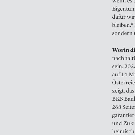
wenn es d
Eigentum
dafür wir
bleiben.“
sondern 
Worin d
nachhalt
sein. 202
auf 1,4 Mr
Österrei
zeigt, da
BKS Bank“
268 Seit
garantier
und Zuku
heimische