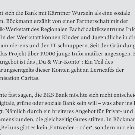
t sich die Bank mit Kärntner Wurzeln als eine soziale
on: Böckmann erzählt von einer Partnerschaft mit der
ik-Werkstatt des Regionalen Fachdidaktikzentrums Inf
 In der Werkstatt können Kinder und Jugendliche in di
rammierens und der IT schnuppern. Seit der Gründung
das Projekt über 19.000 junge Informatiker angezogen. 
ngebot ist das „Du & Wir-Konto“: Ein Teil des
rungsentgelts dieser Konten geht an Lerncafés der
nisation Caritas.
e fast sagen, die BKS Bank möchte sich nicht entschei
digitale, grüne oder soziale Bank sein will – was aber ins 
: Nämlich durch ein breiteres Angebot für Privat- und
menskunden, die gleichzeitig Gutes stiften. In Böckma
Bei uns gibt es kein ‚Entweder – oder‘, sondern nur ei