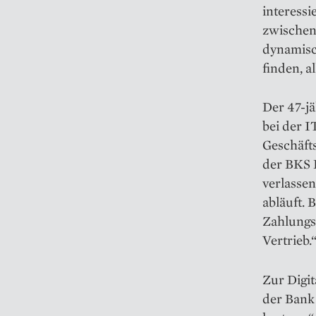
interess
zwischen
dynamisch
finden, a
Der 47-jä
bei der I
Geschäfts
der BKS 
verlassen“
abläuft.
Zahlungsv
Vertrieb.
Zur Digit
der Bank