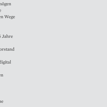
rmögen
e
sen Wege
5 Jahre
Vorstand
digital
en
he