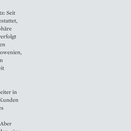
z: Seit
stattet,
phäre
erfolgt
den
Slowenien,
en
it
iter in
n Kunden
es
„Aber