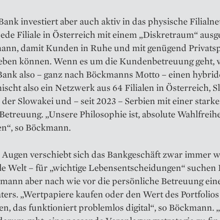
ank investiert aber auch aktiv in das physische Filialnet
jede Filiale in Österreich mit einem „Diskretraum“ ­ausge
ann, damit Kunden in Ruhe und mit genügend Privats
eben können. Wenn es um die ­Kundenbetreuung geht, v
Bank also – ganz nach Böckmanns Motto – einen hybri
ischt also ein Netzwerk aus 64 Filialen in Österreich, 
 der Slowakei und – seit 2023 – Serbien mit einer stark
 Betreuung. „Unsere Philosophie ist, absolute Wahlfreihe
en“, so Böckmann.
 Augen verschiebt sich das Bankgeschäft zwar immer we
tale Welt – für „wichtige Lebensentscheidungen“ suche
kmann aber nach wie vor die persönliche Betreuung ein
ers. „Wertpapiere kaufen oder den Wert des Portfolios
n, das funktioniert problemlos digital“, so Böckmann. 