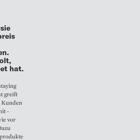
sie
preis
en.
olt,
et hat.
staying
 greift
e Kunden
it ­
ie vor
 Dazu
­produkte