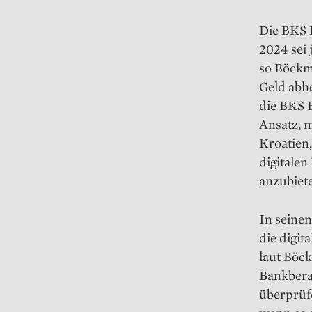
Die BKS B
2024 sei 
so Böckm
Geld abh
die BKS 
Ansatz, m
Kroatien,
digitalen
anzubiet
In seinen
die digi
laut Böc
Bankberat
überprüfe