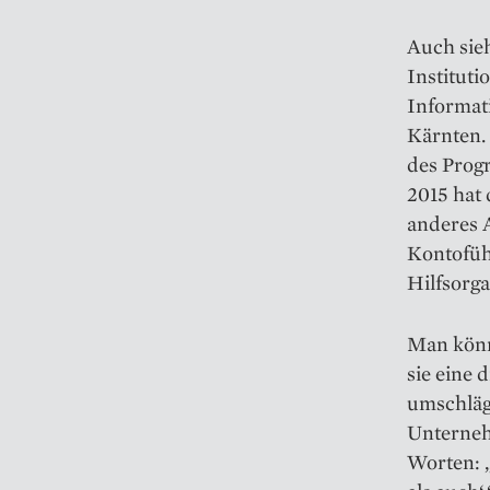
Auch sieh
Instituti
Informat
Kärnten.
des Prog
2015 hat 
anderes A
Kontofüh
Hilfsorga
Man könnt
sie eine 
umschlägt
Unterneh
Worten: „