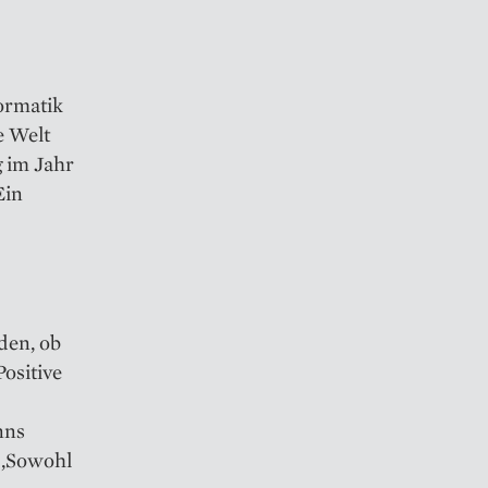
ormatik
e Welt
 im Jahr
Ein
den, ob
Positive
nns
n ‚Sowohl