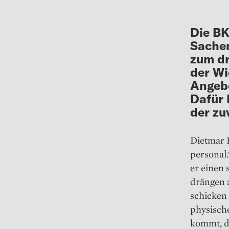
Die BK
Sachen
zum dr
der Wi
Angebo
Dafür 
der zu
Dietmar B
personal
er einen
drängen a
schicken 
physisch
kommt, d