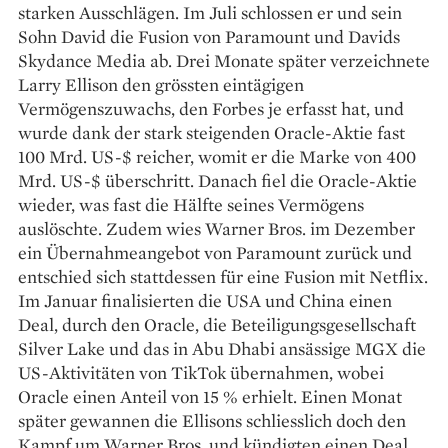
starken Ausschlägen. Im Juli schlossen er und sein
Sohn David die Fusion von Paramount und Davids
Skydance Media ab. Drei Monate später verzeichnete
Larry Ellison den grössten eintägigen
Vermögenszuwachs, den Forbes je erfasst hat, und
wurde dank der stark steigenden Oracle-Aktie fast
100 Mrd. US-$ reicher, womit er die Marke von 400
Mrd. US-$ überschritt. Danach fiel die Oracle-Aktie
wieder, was fast die Hälfte seines Vermögens
auslöschte. Zudem wies Warner Bros. im Dezember
ein Übernahmeangebot von Paramount zurück und
entschied sich stattdessen für eine Fusion mit Netflix.
Im Januar finalisierten die USA und China einen
Deal, durch den Oracle, die Beteiligungsgesellschaft
Silver Lake und das in Abu Dhabi ansässige MGX die
US-Aktivitäten von TikTok übernahmen, wobei
Oracle einen Anteil von 15 % erhielt. Einen Monat
später gewannen die Ellisons schliesslich doch den
Kampf um Warner Bros. und kündigten einen Deal