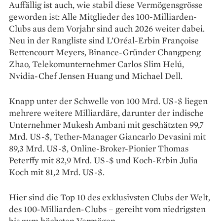
Auffällig ist auch, wie stabil diese Vermögensgrösse
geworden ist: Alle Mitglieder des 100-Milliarden-
Clubs aus dem Vorjahr sind auch 2026 weiter dabei.
Neu in der Rangliste sind L’Oréal-Erbin Françoise
Bettencourt Meyers, Binance-Gründer Changpeng
Zhao, Telekomunternehmer Carlos Slim Helú,
Nvidia-Chef Jensen Huang und Michael Dell.
Knapp unter der Schwelle von 100 Mrd. US-$ liegen
mehrere weitere Milliardäre, darunter der indische
Unternehmer Mukesh Ambani mit geschätzten 99,7
Mrd. US-$, Tether-Manager Giancarlo Devasini mit
89,3 Mrd. US-$, Online-Broker-Pionier Thomas
Peterffy mit 82,9 Mrd. US-$ und Koch-Erbin Julia
Koch mit 81,2 Mrd. US-$.
Hier sind die Top 10 des exklusivsten Clubs der Welt,
des 100-Milliarden-Clubs – gereiht vom niedrigsten
bis zum höchsten Vermögen.